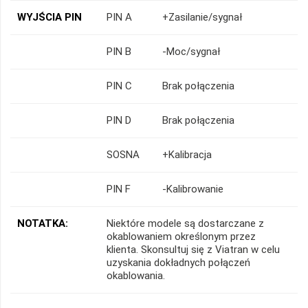
WYJŚCIA PIN
PIN A
+Zasilanie/sygnał
PIN B
-Moc/sygnał
PIN C
Brak połączenia
PIN D
Brak połączenia
SOSNA
+Kalibracja
PIN F
-Kalibrowanie
NOTATKA:
Niektóre modele są dostarczane z
okablowaniem określonym przez
klienta. Skonsultuj się z Viatran w celu
uzyskania dokładnych połączeń
okablowania.