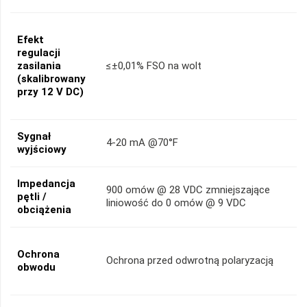
Efekt
regulacji
zasilania
≤±0,01% FSO na wolt
(skalibrowany
przy 12 V DC)
Sygnał
4-20 mA @70°F
wyjściowy
Impedancja
900 omów @ 28 VDC zmniejszające
pętli /
liniowość do 0 omów @ 9 VDC
obciążenia
Ochrona
Ochrona przed odwrotną polaryzacją
obwodu