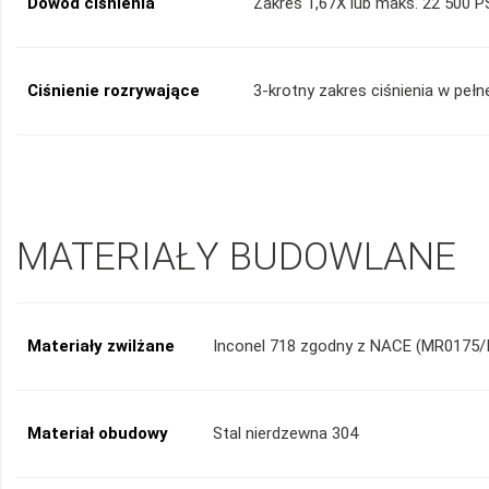
Dowód ciśnienia
Zakres 1,67X lub maks. 22 500 P
Ciśnienie rozrywające
3-krotny zakres ciśnienia w pełn
MATERIAŁY BUDOWLANE
Materiały zwilżane
Inconel 718 zgodny z NACE (MR0175/I
Materiał obudowy
Stal nierdzewna 304