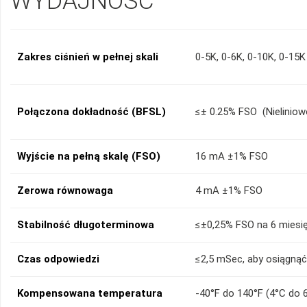
WYDAJNOŚĆ
Zakres ciśnień w pełnej skali
0-5K, 0-6K, 0-10K, 0-15K
Połączona dokładność (BFSL)
≤± 0.25% FSO (Nieliniow
Wyjście na pełną skalę (FSO)
16 mA ±1% FSO
Zerowa równowaga
4 mA ±1% FSO
Stabilność długoterminowa
≤±0,25% FSO na 6 miesi
Czas odpowiedzi
≤2,5 mSec, aby osiągną
Kompensowana temperatura
-40°F do 140°F (4°C do 