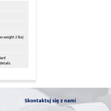
x weight 2 lbs)
dard
details.
Skontaktuj się z nami