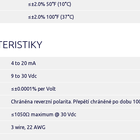
≤±2.0% 50°F (10°C)
≤±2.0% 100°F (37°C)
ERISTIKY
4 to 20 mA
9 to 30 Vdc
≤±0.0001% per Volt
Chráněna reverzní polarita. Přepětí chráněné po dobu 1
≤1050Ω maximum @ 30 Vdc
3 wire, 22 AWG