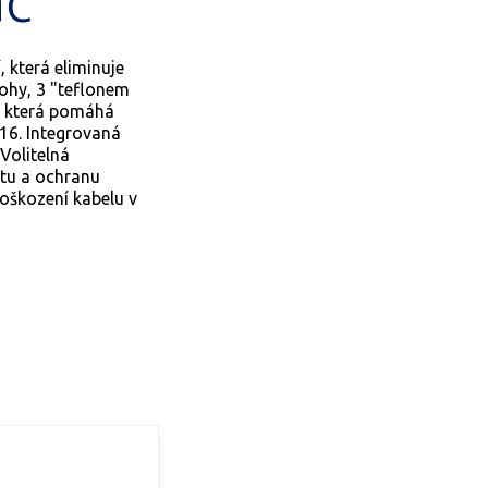
ač
 která eliminuje
ohy, 3 "teflonem
, která pomáhá
316. Integrovaná
Volitelná
itu a ochranu
poškození kabelu v