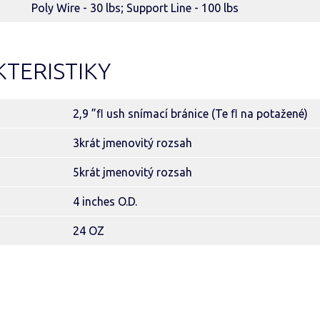
Poly Wire - 30 lbs; Support Line - 100 lbs
TERISTIKY
2,9 ”ﬂ ush snímací bránice (Te ﬂ na potažené)
3krát jmenovitý rozsah
5krát jmenovitý rozsah
4 inches O.D.
24 OZ