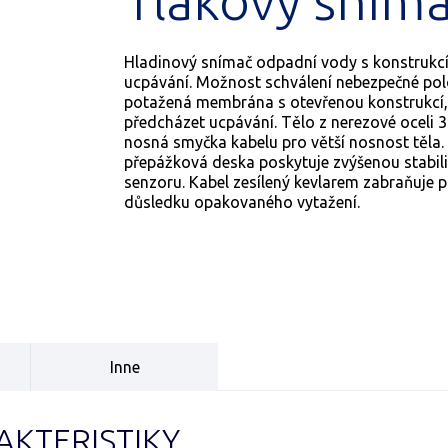
Tlakový sním
Hladinový snímač odpadní vody s konstrukcí,
ucpávání. Možnost schválení nebezpečné pol
potažená membrána s otevřenou konstrukcí
předcházet ucpávání. Tělo z nerezové oceli 
nosná smyčka kabelu pro větší nosnost těla. 
přepážková deska poskytuje zvýšenou stabil
senzoru. Kabel zesílený kevlarem zabraňuje 
důsledku opakovaného vytažení.
Inne
KTERISTIKY