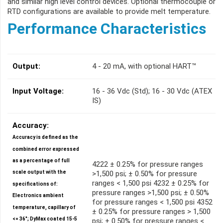
and similar high level control devices. Optional thermocouple or
RTD configurations are available to provide melt temperature.
Performance Characteristics
Output:
4 - 20 mA, with optional HART™
Input Voltage:
16 - 36 Vdc (Std); 16 - 30 Vdc (ATEX
IS)
Accuracy:
Accuracy is defined as the
combined error expressed
as a percentage of full
4222 ± 0.25% for pressure ranges
>1,500 psi; ± 0.50% for pressure
scale output with the
ranges < 1,500 psi 4232 ± 0.25% for
specifications of:
pressure ranges >1,500 psi; ± 0.50%
Electronics ambient
for pressure ranges < 1,500 psi 4352
temperature, capillary of
± 0.25% for pressure ranges > 1,500
<= 36"; DyMax coated 15-5
psi; ± 0.50% for pressure ranges <