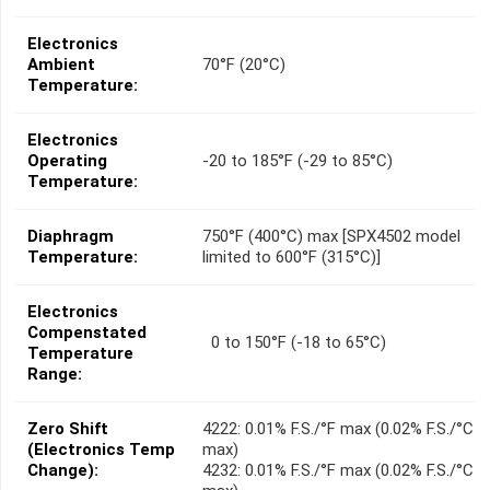
Electronics
Ambient
70°F (20°C)
Temperature:
Electronics
Operating
-20 to 185°F (-29 to 85°C)
Temperature:
Diaphragm
750°F (400°C) max [SPX4502 model
Temperature:
limited to 600°F (315°C)]
Electronics
Compenstated
0 to 150°F (-18 to 65°C)
Temperature
Range:
Zero Shift
4222: 0.01% F.S./°F max (0.02% F.S./°C
(Electronics Temp
max)
Change):
4232: 0.01% F.S./°F max (0.02% F.S./°C