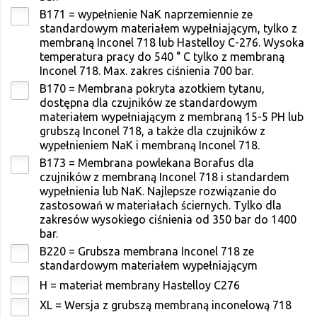
B171 = wypełnienie NaK naprzemiennie ze
standardowym materiałem wypełniającym, tylko z
membraną Inconel 718 lub Hastelloy C-276. Wysoka
temperatura pracy do 540 ° C tylko z membraną
Inconel 718. Max. zakres ciśnienia 700 bar.
B170 = Membrana pokryta azotkiem tytanu,
dostępna dla czujników ze standardowym
materiałem wypełniającym z membraną 15-5 PH lub
grubszą Inconel 718, a także dla czujników z
wypełnieniem NaK i membraną Inconel 718.
B173 = Membrana powlekana Borafus dla
czujników z membraną Inconel 718 i standardem
wypełnienia lub NaK. Najlepsze rozwiązanie do
zastosowań w materiałach ściernych. Tylko dla
zakresów wysokiego ciśnienia od 350 bar do 1400
bar.
B220 = Grubsza membrana Inconel 718 ze
standardowym materiałem wypełniającym
H = materiał membrany Hastelloy C276
XL = Wersja z grubszą membraną inconelową 718