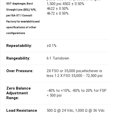
1,500 psi 4502 ± 0.50%
SST diaphragm; Best
4622 ± 0.50%
Straight Line (BSL) %FS,
4672 ± 0.50%
per ISA-37.1 Consult
Factory for availability and
specifications of other
configurations
Repeatability:
±0.1%
Rangeability:
6:1 Turndown
Over Pressure:
2X FSO or 35,000 psi,whichever is
less 1.2 X FSO 35,000 - 72,500 psi
Zero Balance
-40% to +10%; -80% to 20% for FSP
Adjustment
< 500 psi
Range:
Load Resistance
500 Ω @ 24 Vdc, 1,000 Ω @ 36 Vdc