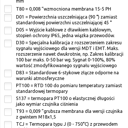
mm
T80 = 0,008 ”wzmocniona membrana 15-5 PH
D01 = Powierzchnia uszczelniająca (90 °) zamiast
standardowej powierzchni uszczelniającej 45 °
D05 = Wyjście kablowe z dławikiem kablowym,
stopień ochrony IP65, jedna wiązka przewodów.
D30 = Specjalna kalibracja z rozszerzeniem zakresu
sygnału wyjściowego dla wersji MDT i EMT. Maks.
rozszerzenie nawet dwukrotnie, np. Zakres kalibracji
100 bar maks. 0-50 bar wg. Sygnał 0-100%, 80%
wartość zmodyfikowanego sygnału wyjściowego
D83 = Standardowe 6-stykowe złącze odporne na
warunki atmosferyczne
PT100 = RTD 100 do pomiaru temperatury zamiast
standardowej termopary
S137 = termopara PT100 o elastycznej długości
jako wymiar czujnika ciśnienia
T93 = 0,009 ”grubsza membrana dla wersji czujnika
z gwintem M18x1,5
TCJ = Termopara typu J (0 - 750°C) z przewodem