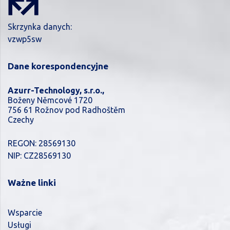
Skrzynka danych:
vzwp5sw
Dane korespondencyjne
Azurr-Technology, s.r.o.,
Boženy Němcové 1720
756 61 Rožnov pod Radhoštěm
Czechy
REGON: 28569130
NIP: CZ28569130
Ważne linki
Wsparcie
Usługi