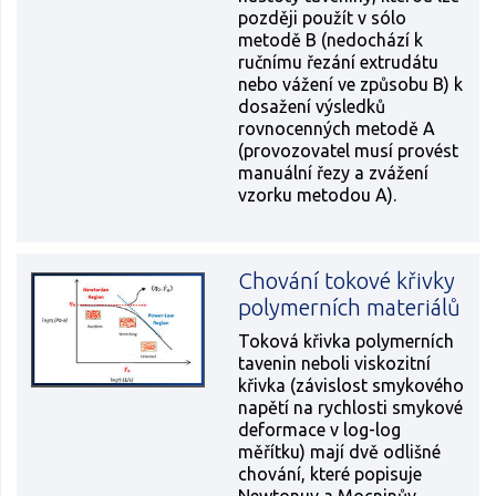
později použít v sólo
metodě B (nedochází k
ručnímu řezání extrudátu
nebo vážení ve způsobu B) k
dosažení výsledků
rovnocenných metodě A
(provozovatel musí provést
manuální řezy a zvážení
vzorku metodou A).
Chování tokové křivky
polymerních materiálů
Toková křivka polymerních
tavenin neboli viskozitní
křivka (závislost smykového
napětí na rychlosti smykové
deformace v log-log
měřítku) mají dvě odlišné
chování, které popisuje
Newtonuv a Mocninův