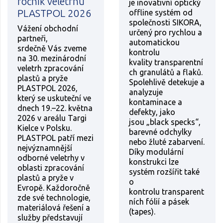
ročník veletrhu
je inovativní optický
PLASTPOL 2026
offline systém od
společnosti SIKORA,
Vážení obchodní
určený pro rychlou a
partneři,
automatickou
srdečně Vás zveme
kontrolu
na 30. mezinárodní
kvality transparentní
veletrh zpracování
ch granulátů a flaků.
plastů a pryže
Spolehlivě detekuje a
PLASTPOL 2026,
analyzuje
který se uskuteční ve
kontaminace a
dnech 19.–22. května
defekty, jako
2026 v areálu Targi
jsou „black specks“,
Kielce v Polsku.
barevné odchylky
PLASTPOL patří mezi
nebo žluté zabarvení.
nejvýznamnější
Díky modulární
odborné veletrhy v
konstrukci lze
oblasti zpracování
systém rozšířit také
plastů a pryže v
o
Evropě. Každoročně
kontrolu transparent
zde své technologie,
ních fólií a pásek
materiálová řešení a
(tapes).
služby představují