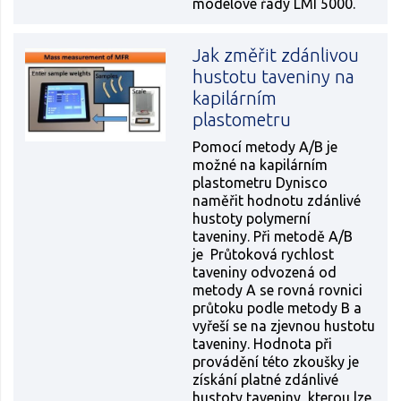
modelové řady LMI 5000.
Jak změřit zdánlivou
hustotu taveniny na
kapilárním
plastometru
Pomocí metody A/B je
možné na kapilárním
plastometru Dynisco
naměřit hodnotu zdánlivé
hustoty polymerní
taveniny. Při metodě A/B
je Průtoková rychlost
taveniny odvozená od
metody A se rovná rovnici
průtoku podle metody B a
vyřeší se na zjevnou hustotu
taveniny. Hodnota při
provádění této zkoušky je
získání platné zdánlivé
hustoty taveniny, kterou lze