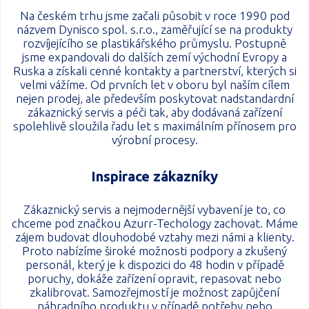
Na českém trhu jsme začali působit v roce 1990 pod
názvem Dynisco spol. s.r.o., zaměřující se na produkty
rozvíjejícího se plastikářského průmyslu. Postupně
jsme expandovali do dalších zemí východní Evropy a
Ruska a získali cenné kontakty a partnerství, kterých si
velmi vážíme. Od prvních let v oboru byl naším cílem
nejen prodej, ale především poskytovat nadstandardní
zákaznický servis a péči tak, aby dodávaná zařízení
spolehlivě sloužila řadu let s maximálním přínosem pro
výrobní procesy.
Inspirace zákazníky
Zákaznický servis a nejmodernější vybavení je to, co
chceme pod značkou Azurr-Techology zachovat. Máme
zájem budovat dlouhodobé vztahy mezi námi a klienty.
Proto nabízíme široké možnosti podpory a zkušený
personál, který je k dispozici do 48 hodin v případě
poruchy, dokáže zařízení opravit, repasovat nebo
zkalibrovat. Samozřejmostí je možnost zapůjčení
náhradního produktu v případě potřeby nebo