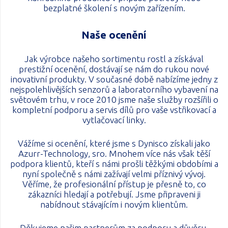
bezplatné školení s novým zařízením.
Naše ocenění
Jak výrobce našeho sortimentu rostl a získával
prestižní ocenění, dostávají se nám do rukou nové
inovativní produkty. V současné době nabízíme jedny z
nejspolehlivějších senzorů a laboratorního vybavení na
světovém trhu, v roce 2010 jsme naše služby rozšířili o
kompletní podporu a servis dílů pro vaše vstřikovací a
vytlačovací linky.
Vážíme si ocenění, které jsme s Dynisco získali jako
Azurr-Technology, sro. Mnohem více nás však těší
podpora klientů, kteří s námi prošli těžkými obdobími a
nyní společně s námi zažívají velmi příznivý vývoj.
Věříme, že profesionální přístup je přesně to, co
zákazníci hledají a potřebují. Jsme připraveni ji
nabídnout stávajícím i novým klientům.
Děkujeme našim partnerům za podporu a důvěru,