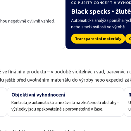
CO PURITY CONCEPT V VYHO
Black specks • žlut
Automatická analýza pomáhá rychl
hou negativně ovlivnit vzhled,
nebo zmetkovitosti ve výrobě.
Transparentní materiály
O
 ve finálním produktu – v podobě viditelných vad, barevných 
lu
ještě před uvolněním materiálu do výroby nebo expedicí zák
Objektivní vyhodnocení
R
Kontrola je automatická a nezávislá na zkušenosti obsluhy –
U
výsledky jsou opakovatelné a porovnatelné v čase.
u