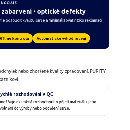
DNOCUJE
é zabarvení • optické defekty
e posoudit kvalitu šarže a minimalizovat riziko reklamací
ffline kontrola
Automatické vyhodnocení
odchylek nebo zhoršené kvality zpracování. PURITY
azníkovi.
ychlé rozhodování v QC
možňuje okamžitě rozhodnout o přijetí materiálu, jeho
volnění do výroby nebo oddělení šarže.