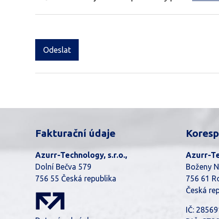
Odeslat
Fakturační údaje
Koresp
Azurr-Technology, s.r.o.,
Azurr-Tec
Dolní Bečva 579
Boženy 
756 55 Česká republika
756 61 R
Česká rep
IČ: 2856