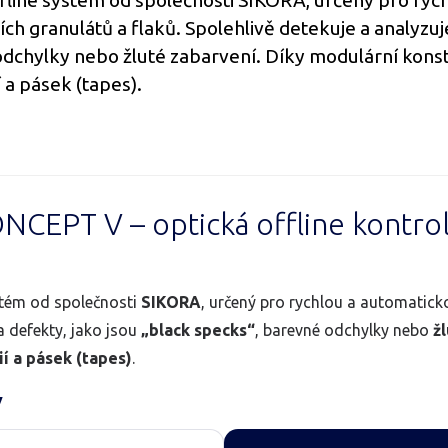
line systém od společnosti SIKORA, určený pro rych
ch granulátů a flaků. Spolehlivě detekuje a analyzu
 odchylky nebo žluté zabarvení. Díky modulární kons
í a pásek (tapes).
EPT V – optická offline kontrola
stém od společnosti
SIKORA
, určený pro rychlou a automatick
a defekty, jako jsou
„black specks“
, barevné odchylky nebo
ž
ií a pásek (tapes)
.
V