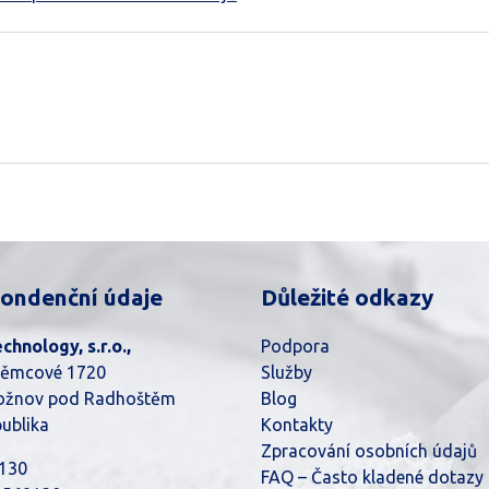
ondenční údaje
Důležité odkazy
hnology, s.r.o.,
Podpora
Němcové 1720
Služby
ožnov pod Radhoštěm
Blog
ublika
Kontakty
Zpracování osobních údajů
9130
FAQ – Často kladené dotazy