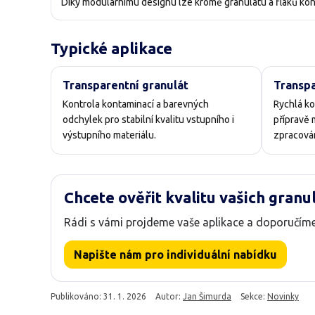
Díky modulárnímu designu lze kromě granulátu a flaků kontr
Typické aplikace
Transparentní granulát
Transpa
Kontrola kontaminací a barevných
Rychlá ko
odchylek pro stabilní kvalitu vstupního i
přípravě 
výstupního materiálu.
zpracová
Chcete ověřit kvalitu vašich granu
Rádi s vámi projdeme vaše aplikace a doporučí
Napište nám pro individuální nabídku
Publikováno:
31. 1. 2026
Autor:
Jan Šimurda
Sekce:
Novinky