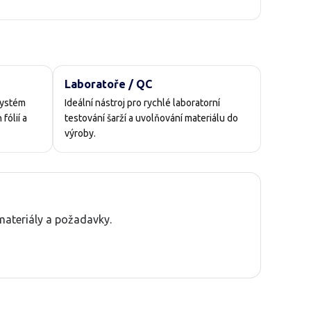
Laboratoře / QC
systém
Ideální nástroj pro rychlé laboratorní
fólií a
testování šarží a uvolňování materiálu do
výroby.
ateriály a požadavky.