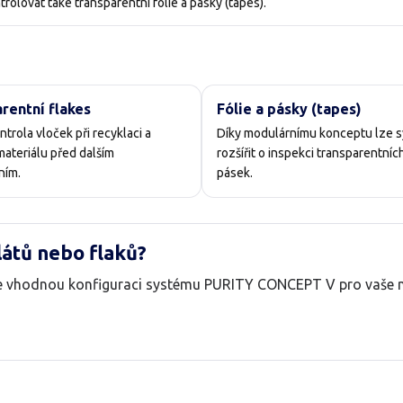
olovat také transparentní fólie a pásky (tapes).
rentní flakes
Fólie a pásky (tapes)
ntrola vloček při recyklaci a
Díky modulárnímu konceptu lze 
materiálu před dalším
rozšířit o inspekci transparentních 
ním.
pásek.
látů nebo flaků?
me vhodnou konfiguraci systému PURITY CONCEPT V pro vaše m