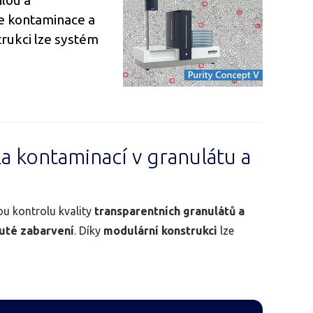
lou a
je kontaminace a
trukci lze systém
 kontaminací v granulátu a
ou kontrolu kvality
transparentních granulátů a
luté zabarvení
. Díky
modulární konstrukci
lze