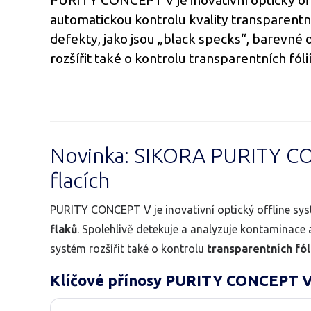
PURITY CONCEPT V je inovativní optický off
automatickou kontrolu kvality transparentní
defekty, jako jsou „black specks“, barevné
rozšířit také o kontrolu transparentních fóli
Novinka: SIKORA PURITY CONC
flacích
PURITY CONCEPT V je inovativní optický offline sy
flaků
. Spolehlivě detekuje a analyzuje kontaminace 
systém rozšířit také o kontrolu
transparentních fól
Klíčové přínosy PURITY CONCEPT 