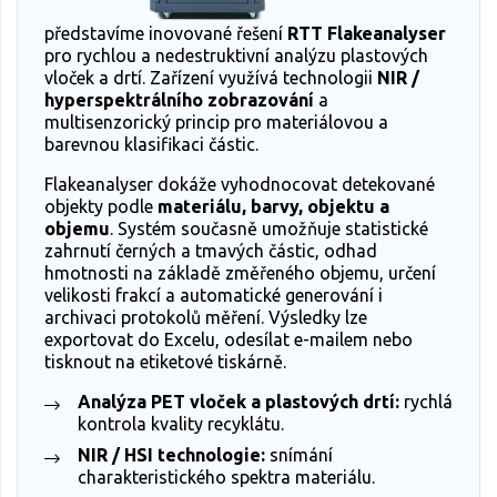
představíme inovované řešení
RTT Flakeanalyser
pro rychlou a nedestruktivní analýzu plastových
vloček a drtí. Zařízení využívá technologii
NIR /
hyperspektrálního zobrazování
a
multisenzorický princip pro materiálovou a
barevnou klasifikaci částic.
Flakeanalyser dokáže vyhodnocovat detekované
objekty podle
materiálu, barvy, objektu a
objemu
. Systém současně umožňuje statistické
zahrnutí černých a tmavých částic, odhad
hmotnosti na základě změřeného objemu, určení
velikosti frakcí a automatické generování i
archivaci protokolů měření. Výsledky lze
exportovat do Excelu, odesílat e-mailem nebo
tisknout na etiketové tiskárně.
Analýza PET vloček a plastových drtí:
rychlá
kontrola kvality recyklátu.
NIR / HSI technologie:
snímání
charakteristického spektra materiálu.