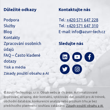
Důležité odkazy
Kontaktujte nás
Podpora
Tel.:
+420 571 647 228
Služby
Tel.:
+420 571 647 310
Blog
E-mail:
info@azurr-tech.cz
Kontakty
Sledujte nás
Zpracování osobních
údajů
FAQ – Často kladené
dotazy
Tisk a média
Zásady použití obsahu a AI
© Azurr-Technology, s.r.o. Obsah webu je chráněn. Automatizované
kopírování, scraping, sběr kontaktů, vytěžování dat, použití pro AI trénink,
obchodní databáze, konkurenční analýzy nebo průzkum trhu je bez
předchozího písemného souhlasu zakázáno.
Zásady použití obsahu a AI.