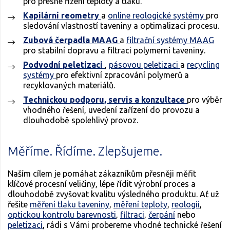
pro přesné řízení teploty a tlaku.
Kapilární reometry
a
online reologické systémy
pro
sledování vlastností taveniny a optimalizaci procesu.
Zubová čerpadla MAAG
a
filtrační systémy MAAG
pro stabilní dopravu a filtraci polymerní taveniny.
Podvodní peletizaci
,
pásovou peletizaci
a
recycling
systémy
pro efektivní zpracování polymerů a
recyklovaných materiálů.
Technickou podporu, servis a konzultace
pro výběr
vhodného řešení, uvedení zařízení do provozu a
dlouhodobě spolehlivý provoz.
Měříme. Řídíme. Zlepšujeme.
Naším cílem je pomáhat zákazníkům přesněji měřit
klíčové procesní veličiny, lépe řídit výrobní proces a
dlouhodobě zvyšovat kvalitu výsledného produktu. Ať už
řešíte
měření tlaku taveniny
,
měření teploty
,
reologii
,
optickou kontrolu barevnosti
,
filtraci
,
čerpání
nebo
peletizaci
, rádi s Vámi probereme vhodné technické řešení