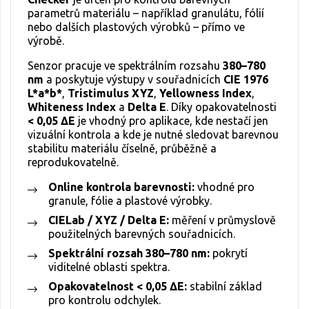
parametrů materiálu – například granulátu, fólií
nebo dalších plastových výrobků – přímo ve
výrobě.
Senzor pracuje ve spektrálním rozsahu
380–780
nm
a poskytuje výstupy v souřadnicích
CIE 1976
L*a*b*
,
Tristimulus XYZ
,
Yellowness Index
,
Whiteness Index
a
Delta E
. Díky opakovatelnosti
< 0,05 ΔE
je vhodný pro aplikace, kde nestačí jen
vizuální kontrola a kde je nutné sledovat barevnou
stabilitu materiálu číselně, průběžně a
reprodukovatelně.
Online kontrola barevnosti:
vhodné pro
granule, fólie a plastové výrobky.
CIELab / XYZ / Delta E:
měření v průmyslově
použitelných barevných souřadnicích.
Spektrální rozsah 380–780 nm:
pokrytí
viditelné oblasti spektra.
Opakovatelnost < 0,05 ΔE:
stabilní základ
pro kontrolu odchylek.