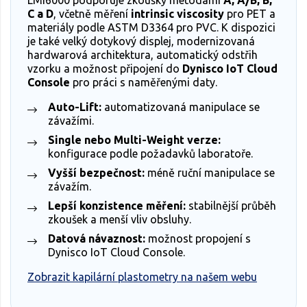
LMI6000 podporuje zkoušky metodami
A, A/B, B,
C a D
, včetně měření
intrinsic viscosity
pro PET a
materiály podle ASTM D3364 pro PVC. K dispozici
je také velký dotykový displej, modernizovaná
hardwarová architektura, automatický odstřih
vzorku a možnost připojení do
Dynisco IoT Cloud
Console
pro práci s naměřenými daty.
Auto-Lift:
automatizovaná manipulace se
závažími.
Single nebo Multi-Weight verze:
konfigurace podle požadavků laboratoře.
Vyšší bezpečnost:
méně ruční manipulace se
závažím.
Lepší konzistence měření:
stabilnější průběh
zkoušek a menší vliv obsluhy.
Datová návaznost:
možnost propojení s
Dynisco IoT Cloud Console.
Zobrazit kapilární plastometry na našem webu