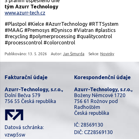
S přáním úspěšného dne
tým Azurr Technology
www.azurr-tech.cz
#Plastpol #Kielce #AzurrTechnology #RTTSystem
#MAAG #Premosys #Dynisco #Viatran #plastics
#recycling #polymerprocessing #qualitycontrol
#processcontrol #colorcontrol
Publikováno:
13. 5. 2026
Autor:
Jan Šimurda
Sekce:
Novinky
Fakturační údaje
Korespondenční údaje
Azurr-Technology, s.r.o.,
Azurr-Technology, s.r.o.,
Dolní Bečva 579
Boženy Němcové 1720
756 55 Česká republika
756 61 Rožnov pod
Radhoštěm
Česká republika
IČ: 28569130
Datová schránka:
DIČ: CZ28569130
vzwp5sw