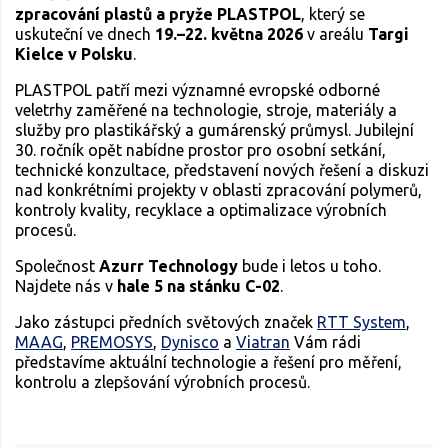
zpracování plastů a pryže PLASTPOL
, který se
uskuteční ve dnech
19.–22. května 2026
v areálu
Targi
Kielce v Polsku
.
PLASTPOL patří mezi významné evropské odborné
veletrhy zaměřené na technologie, stroje, materiály a
služby pro plastikářský a gumárenský průmysl. Jubilejní
30. ročník opět nabídne prostor pro osobní setkání,
technické konzultace, představení nových řešení a diskuzi
nad konkrétními projekty v oblasti zpracování polymerů,
kontroly kvality, recyklace a optimalizace výrobních
procesů.
Společnost
Azurr Technology
bude i letos u toho.
Najdete nás v
hale 5 na stánku C-02
.
Jako zástupci předních světových značek
RTT System
,
MAAG
,
PREMOSYS
,
Dynisco
a
Viatran
Vám rádi
představíme aktuální technologie a řešení pro měření,
kontrolu a zlepšování výrobních procesů.