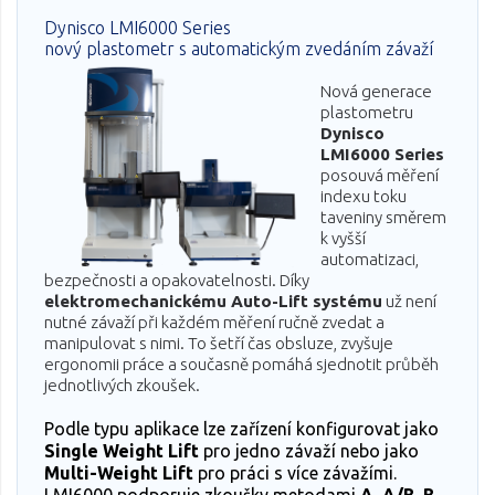
Dynisco LMI6000 Series
nový plastometr s automatickým zvedáním závaží
Nová generace
plastometru
Dynisco
LMI6000 Series
posouvá měření
indexu toku
taveniny směrem
k vyšší
automatizaci,
bezpečnosti a opakovatelnosti. Díky
elektromechanickému Auto-Lift systému
už není
nutné závaží při každém měření ručně zvedat a
manipulovat s nimi. To šetří čas obsluze, zvyšuje
ergonomii práce a současně pomáhá sjednotit průběh
jednotlivých zkoušek.
Podle typu aplikace lze zařízení konfigurovat jako
Single Weight Lift
pro jedno závaží nebo jako
Multi-Weight Lift
pro práci s více závažími.