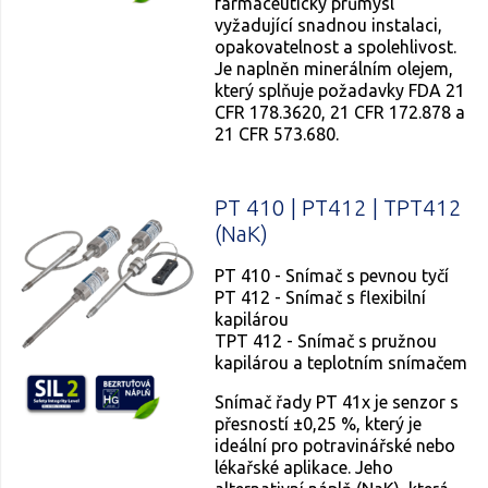
farmaceutický průmysl
vyžadující snadnou instalaci,
opakovatelnost a spolehlivost.
Je naplněn minerálním olejem,
který splňuje požadavky FDA 21
CFR 178.3620, 21 CFR 172.878 a
21 CFR 573.680.
PT 410 | PT412 | TPT412
(NaK)
PT 410 - Snímač s pevnou tyčí
PT 412 - Snímač s flexibilní
kapilárou
TPT 412 - Snímač s pružnou
kapilárou a teplotním snímačem
Snímač řady PT 41x je senzor s
přesností ±0,25 %, který je
ideální pro potravinářské nebo
lékařské aplikace. Jeho