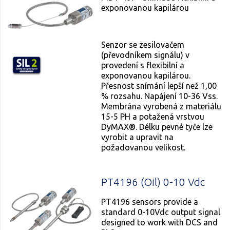
exponovanou kapilárou
Senzor se zesilovačem
(převodníkem signálu) v
provedení s flexibilní a
exponovanou kapilárou.
Přesnost snímání lepší než 1,00
% rozsahu. Napájení 10-36 Vss.
Membrána vyrobená z materiálu
15-5 PH a potažená vrstvou
DyMAX®. Délku pevné tyče lze
vyrobit a upravit na
požadovanou velikost.
PT4196 (Oil) 0-10 Vdc
PT4196 sensors provide a
standard 0-10Vdc output signal
designed to work with DCS and