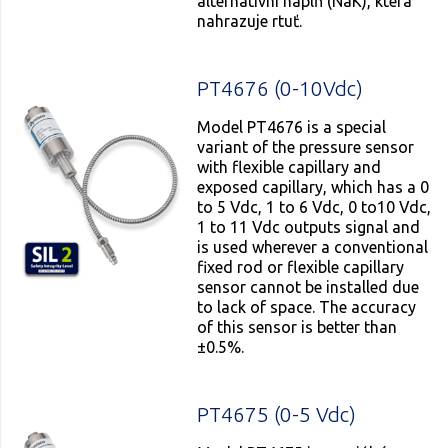
alternativní náplň (NaK), která
nahrazuje rtuť.
PT4676 (0-10Vdc)
Model PT4676 is a special
variant of the pressure sensor
with flexible capillary and
exposed capillary, which has a 0
to 5 Vdc, 1 to 6 Vdc, 0 to10 Vdc,
1 to 11 Vdc outputs signal and
is used wherever a conventional
fixed rod or flexible capillary
sensor cannot be installed due
to lack of space. The accuracy
of this sensor is better than
±0.5%.
PT4675 (0-5 Vdc)