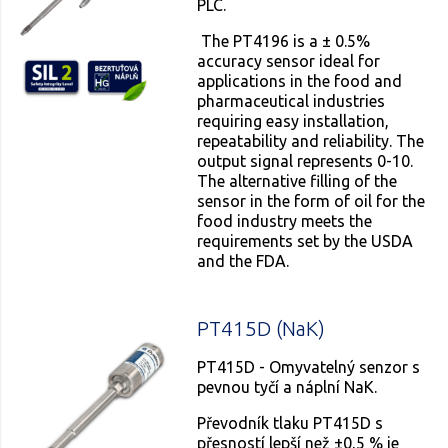
PLC.
The PT4196 is a ± 0.5%
accuracy sensor ideal for
applications in the food and
pharmaceutical industries
requiring easy installation,
repeatability and reliability. The
output signal represents 0-10.
The alternative filling of the
sensor in the form of oil for the
food industry meets the
requirements set by the USDA
and the FDA.
PT415D (NaK)
PT415D - Omyvatelný senzor s
pevnou tyčí a náplní NaK.
Převodník tlaku PT415D s
přesností lepší než ±0,5 % je