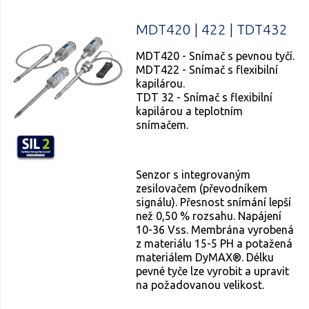
MDT420 | 422 | TDT432
MDT420 - Snímač s pevnou tyčí.
MDT422 - Snímač s flexibilní
kapilárou.
TDT 32 - Snímač s flexibilní
kapilárou a teplotním
snímačem.
Senzor s integrovaným
zesilovačem (převodníkem
signálu). Přesnost snímání lepší
než 0,50 % rozsahu. Napájení
10-36 Vss. Membrána vyrobená
z materiálu 15-5 PH a potažená
materiálem DyMAX®. Délku
pevné tyče lze vyrobit a upravit
na požadovanou velikost.