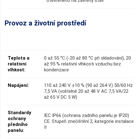
otevřeného na zavřený stav.
Provoz a životní prostředí
Teplota a
0 až 55 °C (-20 až 80 °C při skladování), 20
relativní
až 95 % relativní vlhkosti vzduchu bez
vlhkost:
kondenzace
Napájení:
110 až 240 V ±10 % (90 až 264 V) 50/60 Hz
7,5 VA (volitelně 20 až 48 V AC 7,5 VA/22
až 65 V DC 5 W)
Standardy
IEC IP66 (ochrana zadního panelu je IP20)
ochrany
CE. Stupeň znečištění 2, kategorie instalace
předního
II
panelu: