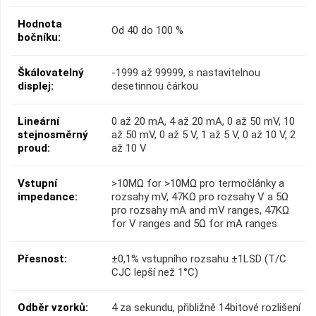
Hodnota
Od 40 do 100 %
bočníku:
Škálovatelný
-1999 až 99999, s nastavitelnou
displej:
desetinnou čárkou
Lineární
0 až 20 mA, 4 až 20 mA, 0 až 50 mV, 10
stejnosměrný
až 50 mV, 0 až 5 V, 1 až 5 V, 0 až 10 V, 2
proud:
až 10 V
Vstupní
>10MΩ for >10MΩ pro termočlánky a
impedance:
rozsahy mV, 47KΩ pro rozsahy V a 5Ω
pro rozsahy mA and mV ranges, 47KΩ
for V ranges and 5Ω for mA ranges
Přesnost:
±0,1% vstupního rozsahu ±1LSD (T/C
CJC lepší než 1°C)
Odběr vzorků:
4 za sekundu, přibližně 14bitové rozlišení