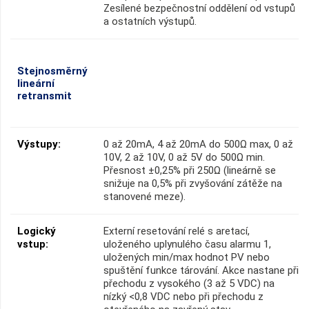
Zesílené bezpečnostní oddělení od vstupů
a ostatních výstupů.
Stejnosměrný
lineární
retransmit
Výstupy:
0 až 20mA, 4 až 20mA do 500Ω max, 0 až
10V, 2 až 10V, 0 až 5V do 500Ω min.
Přesnost ±0,25% při 250Ω (lineárně se
snižuje na 0,5% při zvyšování zátěže na
stanovené meze).
Logický
Externí resetování relé s aretací,
vstup:
uloženého uplynulého času alarmu 1,
uložených min/max hodnot PV nebo
spuštění funkce tárování. Akce nastane při
přechodu z vysokého (3 až 5 VDC) na
nízký <0,8 VDC nebo při přechodu z