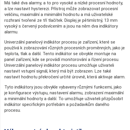
Má také dva alarmy, a to pro vysoké a nízké procesní hodnoty,
a lze nastavit hysterezi. Přístroj může zobrazovat procesní
veličinu, maximální a minimální hodnotu a má uživatelské
rozhraní tvořené ze tří tlačítek. Displej je pětimístný, 13 mm
vysoký s červený podsvícením a jsou na něm dva indikátory
alarmu.
Univerzální panelový indikátor procesu je zařízení, které se
používá k zobrazování různých procesních proměnných, jako je
teplota, tlak a další. Tento indikátor se obvykle montuje na
panel zařízení, kde se provádí monitorování a řízení procesu.
Univerzální panelový indikátor procesu umožňuje uživateli
nastavit vstupní signál, který má být zobrazen. Lze také
nastavit hodnotu překročení určité úrovně, která aktivuje alarm.
Tyto indikátory jsou obvykle vybaveny různými funkcemi, jako
je konfigurace výstupu, nastavení alarmu, zobrazení maximální
a minimální hodnoty a další. To umožňuje uživateli přizpůsobit
indikátor specifickým potřebám a požadavkům daného
procesu.