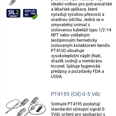
ideální volbou pro potravinářské
a lékařské aplikace, které
vyžadují vysokou přesnost a
snadnou údržbu. Jedná se o
omyvatelný snímač s
izolovanou kabeláží typu 1/2-14
NPT nebo volitelným
šestipinovým hermeticky
izolovaným konektorem bendix.
PT415D obsahuje
vysokoteplotní náplň (NaK,
draslík sodný) a membránu
Inconel. Splňuje hygienické
předpisy a požadavky FDA a
USDA.
PT4195 (Oil) 0-5 Vdc
Snímače PT4195 poskytují
standardní výstupní signál 0-
5Vdc určený pro spolupráci s