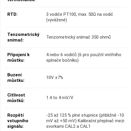
RTD:
3 vodiče PT100, max. 50Ω na vodič
(vyvážené)
Tenzometrický
Tenzometrický snímač 350 ohmů
snímač:
Připojení k
4 nebo 6 vodičů (6 pro použití vnitřního
můstku:
spínače bočníku)
Buzení
10V ±7%
můstku:
Citlivost
1.4 to 4 mV/V
můstků:
Rozpětí
-25 až 125 % plné stupnice (přibližně -10
vstupního
mV až +50 mV) Kalibrační přepínač mezi
signálu:
svorkami CAL2 a CAL1