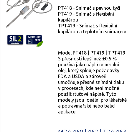
PT418 - Snímač s pevnou tyčí
PT419 - Snímač s flexibilní
kapilárou
TPT419 - Snímač s flexibilní
kapilárou a teplotním snímačem
Model PT418 | PT419 | TPT419
S přesností lepší než ±0,5 %
používá jako náplň minerální
olej, který splňuje požadavky
FDA a USDA a zároveň
umožňuje přesné snímání tlaku
v procesech, kde není možné
použít rtuťové náplně. Tyto
modely jsou ideální pro lékařské
a potravinářské nebo balicí
aplikace.
MDA 460 | 462 | TDA 463