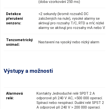
(doba vzorkování 250 ms)
Detekce
<2 sekundy (kromě rozsahů DC
přerušení
založených na nule), vysoké alarmy se
senzoru:
aktivují pro rozsahy T/C, RTD a mV, nízké
alarmy se aktivují pro rozsahy mA nebo V.
Tenzometrický
Nastavení na vysoký nebo nízký alarm
snímač:
Výstupy a možnosti
Alarmová
Kontakty Jednoduché relé SPDT 2 A
relé:
odporové při 240 V AC, >500 000 operací.
Spínací nebo nespínací. Duální relé SPST 2
A odporové při 240 V > 200 000 operací.