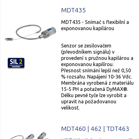
MDT435
MDT435 - Snímač s flexibilní a
exponovanou kapilárou
Senzor se zesilovačem
(převodníkem signálu) v
provedení s pružnou kapilárou a
exponovanou kapilírou.
Přesnost snímání lepší než 0,50
% rozsahu. Napájení 10-36 Vdc.
Membrána vyrobená z materiálu
15-5 PH a potažená DyMAX®.
Délku pevné tyče lze vyrobit a
upravit na požadovanou
velikost.
MDT460 | 462 | TDT463