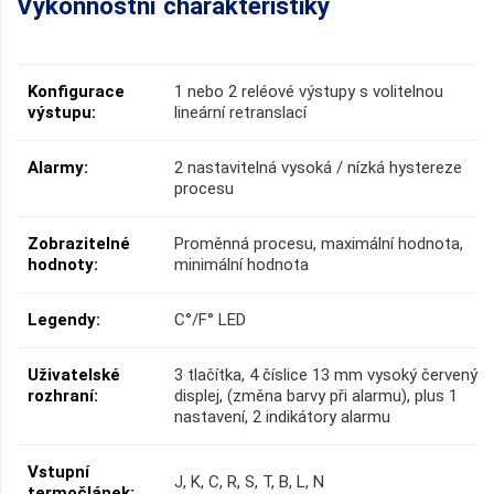
Výkonnostní charakteristiky
Konfigurace
1 nebo 2 reléové výstupy s volitelnou
výstupu:
lineární retranslací
Alarmy:
2 nastavitelná vysoká / nízká hystereze
procesu
Zobrazitelné
Proměnná procesu, maximální hodnota,
hodnoty:
minimální hodnota
Legendy:
C°/F° LED
Uživatelské
3 tlačítka, 4 číslice 13 mm vysoký červený
rozhraní:
displej, (změna barvy při alarmu), plus 1
nastavení, 2 indikátory alarmu
Vstupní
J, K, C, R, S, T, B, L, N
termočlánek: