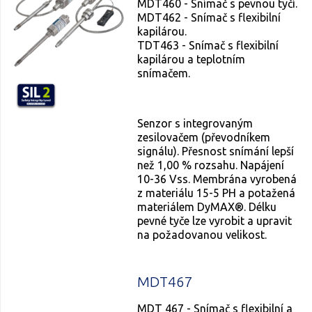
MDT460 - Snímač s pevnou tyčí.
MDT462 - Snímač s flexibilní
kapilárou.
TDT463 - Snímač s flexibilní
kapilárou a teplotním
snímačem.
Senzor s integrovaným
zesilovačem (převodníkem
signálu). Přesnost snímání lepší
než 1,00 % rozsahu. Napájení
10-36 Vss. Membrána vyrobená
z materiálu 15-5 PH a potažená
materiálem DyMAX®. Délku
pevné tyče lze vyrobit a upravit
na požadovanou velikost.
MDT467
MDT 467 - Snímač s flexibilní a