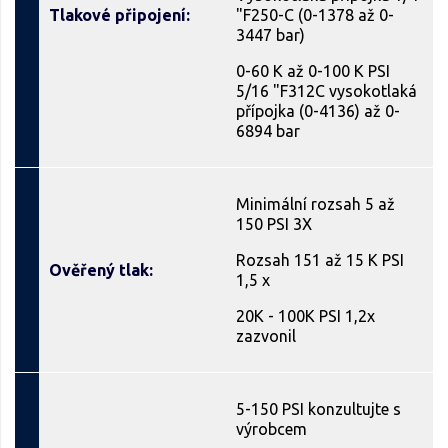
Tlakové připojení:
"F250-C (0-1378 až 0-
3447 bar)
0-60 K až 0-100 K PSI
5/16 "F312C vysokotlaká
přípojka (0-4136) až 0-
6894 bar
Minimální rozsah 5 až
150 PSI 3X
Rozsah 151 až 15 K PSI
Ověřený tlak:
1,5 x
20K - 100K PSI 1,2x
zazvonil
5-150 PSI konzultujte s
výrobcem