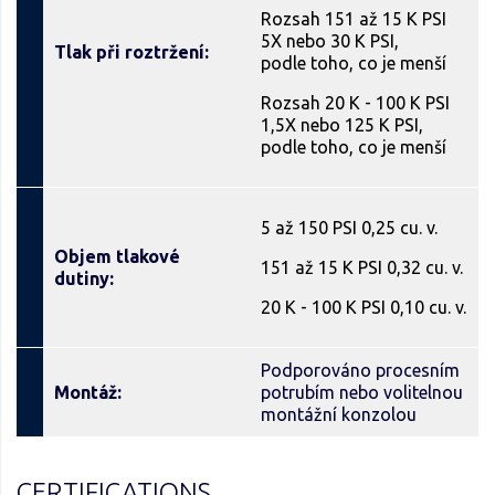
Rozsah 151 až 15 K PSI
5X nebo 30 K PSI,
Tlak při roztržení:
podle toho, co je menší
Rozsah 20 K - 100 K PSI
1,5X nebo 125 K PSI,
podle toho, co je menší
5 až 150 PSI 0,25 cu. v.
Objem tlakové
151 až 15 K PSI 0,32 cu. v.
dutiny:
20 K - 100 K PSI 0,10 cu. v.
Podporováno procesním
Montáž:
potrubím nebo volitelnou
montážní konzolou
CERTIFICATIONS