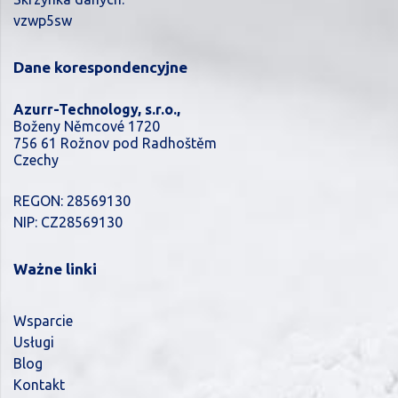
vzwp5sw
Dane korespondencyjne
Azurr-Technology, s.r.o.,
Boženy Němcové 1720
756 61 Rožnov pod Radhoštěm
Czechy
REGON: 28569130
NIP: CZ28569130
Ważne linki
Wsparcie
Usługi
Blog
Kontakt