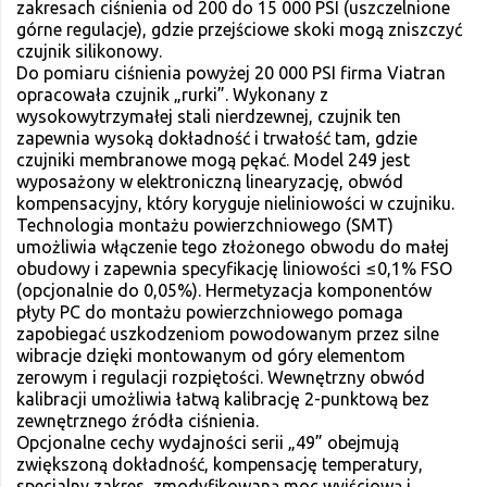
zakresach ciśnienia od 200 do 15 000 PSI (uszczelnione
górne regulacje), gdzie przejściowe skoki mogą zniszczyć
czujnik silikonowy.
Do pomiaru ciśnienia powyżej 20 000 PSI firma Viatran
opracowała czujnik „rurki”. Wykonany z
wysokowytrzymałej stali nierdzewnej, czujnik ten
zapewnia wysoką dokładność i trwałość tam, gdzie
czujniki membranowe mogą pękać. Model 249 jest
wyposażony w elektroniczną linearyzację, obwód
kompensacyjny, który koryguje nieliniowości w czujniku.
Technologia montażu powierzchniowego (SMT)
umożliwia włączenie tego złożonego obwodu do małej
obudowy i zapewnia specyfikację liniowości ≤0,1% FSO
(opcjonalnie do 0,05%). Hermetyzacja komponentów
płyty PC do montażu powierzchniowego pomaga
zapobiegać uszkodzeniom powodowanym przez silne
wibracje dzięki montowanym od góry elementom
zerowym i regulacji rozpiętości. Wewnętrzny obwód
kalibracji umożliwia łatwą kalibrację 2-punktową bez
zewnętrznego źródła ciśnienia.
Opcjonalne cechy wydajności serii „49” obejmują
zwiększoną dokładność, kompensację temperatury,
specjalny zakres, zmodyfikowaną moc wyjściową i