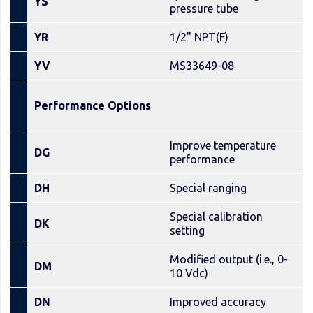
YS
pressure tube
YR
1/2" NPT(F)
YV
MS33649-08
Performance Options
Improve temperature
DG
performance
DH
Special ranging
Special calibration
DK
setting
Modified output (i.e., 0-
DM
10 Vdc)
DN
Improved accuracy