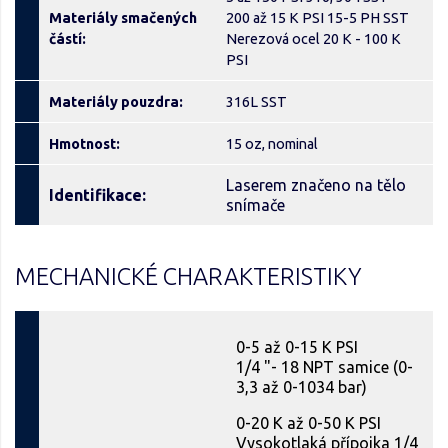
Materiály smačených
200 až 15 K PSI 15-5 PH SST
částí:
Nerezová ocel 20 K - 100 K
PSI
Materiály pouzdra:
316L SST
Hmotnost:
15 oz, nominal
Laserem značeno na tělo
Identifikace:
snímače
MECHANICKÉ CHARAKTERISTIKY
0-5 až 0-15 K PSI
1/4 "- 18 NPT samice (0-
3,3 až 0-1034 bar)
0-20 K až 0-50 K PSI
Vysokotlaká přípojka 1/4