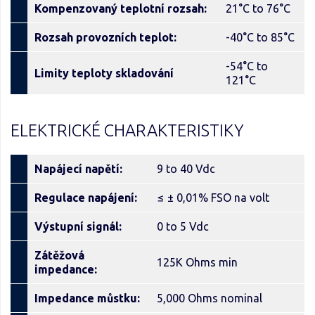
Kompenzovaný teplotní rozsah:
21°C to 76°C
Rozsah provozních teplot:
-40°C to 85°C
-54°C to
Limity teploty skladování
121°C
ELEKTRICKÉ CHARAKTERISTIKY
Napájecí napětí:
9 to 40 Vdc
Regulace napájení:
≤ ± 0,01% FSO na volt
Výstupní signál:
0 to 5 Vdc
Zátěžová
125K Ohms min
impedance:
Impedance můstku:
5,000 Ohms nominal