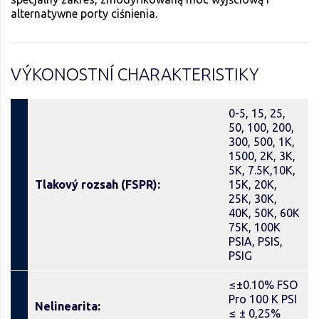
alternatywne porty ciśnienia.
VÝKONOSTNÍ CHARAKTERISTIKY
0-5, 15, 25,
50, 100, 200,
300, 500, 1K,
1500, 2K, 3K,
5K, 7.5K,10K,
Tlakový rozsah (FSPR):
15K, 20K,
25K, 30K,
40K, 50K, 60K
75K, 100K
PSIA, PSIS,
PSIG
≤±0.10% FSO
Pro 100 K PSI
Nelinearita:
≤ ± 0,25%