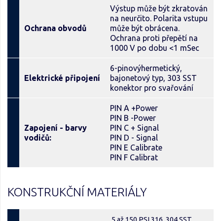
Výstup může být zkratován
na neurčito. Polarita vstupu
Ochrana obvodů
může být obrácena.
Ochrana proti přepětí na
1000 V po dobu <1 mSec
6-pinovýhermetický,
Elektrické připojení
bajonetový typ, 303 SST
konektor pro svařování
PIN A +Power
PIN B -Power
Zapojení - barvy
PIN C + Signal
vodičů:
PIN D - Signal
PIN E Calibrate
PIN F Calibrat
KONSTRUKČNÍ MATERIÁLY
5 až 150 PSI 316, 304 SST