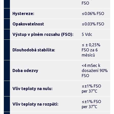
FSO
Hystereze:
≤0.06% FSO
Opakovatelnost
≤0.03% FSO
Výstup v plném rozsahu (FSO):
5 Vdc
≤ ± 0,25%
Dlouhodobá stabilita:
FSO za 6
měsíců
<4 mSec k
Doba odezvy
dosažení 90%
FSO
≤±1% FSO
Vliv teploty na nulu:
per 37°C
≤±1% FSO
Vliv teploty na rozpětí:
per 37°C