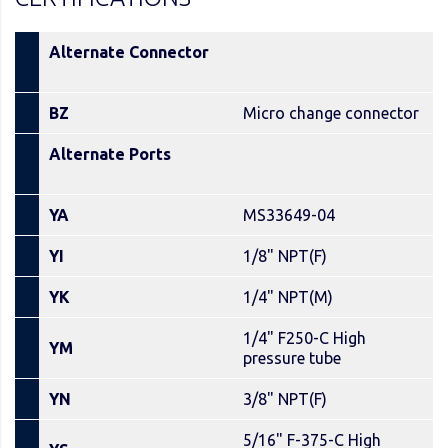
Alternate Connector
BZ
Micro change connector
Alternate Ports
YA
MS33649-04
YI
1/8" NPT(F)
YK
1/4" NPT(M)
1/4" F250-C High
YM
pressure tube
YN
3/8" NPT(F)
5/16" F-375-C High