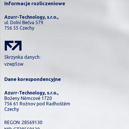
Informacje rozliczeniowe
Azurr-Technology, s.r.o.,
ul. Dolní Bečva 579
756 55 Czechy
Skrzynka danych:
vzwp5sw
Dane korespondencyjne
Azurr-Technology, s.r.o.,
Boženy Němcové 1720
756 61 Rožnov pod Radhoštěm
Czechy
REGON: 28569130