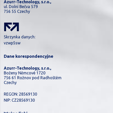
Azurr-Technology, s.r.o.,
ul. Dolní Bečva 579
756 55 Czechy
Skrzynka danych:
vzwp5sw
Dane korespondencyjne
Azurr-Technology, s.r.o.,
Boženy Němcové 1720
756 61 Rožnov pod Radhoštěm
Czechy
REGON: 28569130
NIP: CZ28569130