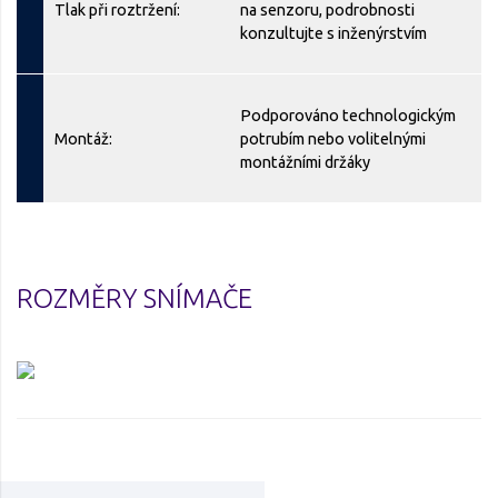
Tlak při roztržení:
na senzoru, podrobnosti
konzultujte s inženýrstvím
Podporováno technologickým
Montáž:
potrubím nebo volitelnými
montážními držáky
ROZMĚRY SNÍMAČE