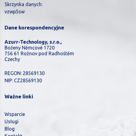
Skrzynka danych:
vzwp5sw
Dane korespondencyjne
Azurr-Technology, s.r.o.,
Boženy Němcové 1720
756 61 Rožnov pod Radhoštěm
Czechy
REGON: 28569130
NIP: CZ28569130
Ważne linki
Wsparcie
Usługi
Blog
Kontakt