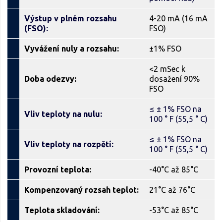
Výstup v plném rozsahu
4-20 mA (16 mA
(FSO):
FSO)
Vyvážení nuly a rozsahu:
±1% FSO
<2 mSec k
Doba odezvy:
dosažení 90%
FSO
≤ ± 1% FSO na
Vliv teploty na nulu:
100 ° F (55,5 ° C)
≤ ± 1% FSO na
Vliv teploty na rozpětí:
100 ° F (55,5 ° C)
Provozní teplota:
-40°C až 85°C
Kompenzovaný rozsah teplot:
21°C až 76°C
Teplota skladování:
-53°C až 85°C