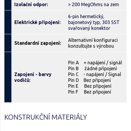
Izolační odpor:
> 200 MegOhms na zem
6-pin hermetický,
Elektrické připojení:
bajonetový typ, 303 SST
svařovaný konektor
Alternativní konfiguraci
Standardní zapojení:
konzultujte s výrobou
Pin A + napájení / signál
Pin B žádné připojení
Zapojení - barvy
Pin C - napájení / Signal
vodičů:
Pin D Bez připojení
Pin E Bez připojení
Pin F Bez připojení
KONSTRUKČNÍ MATERIÁLY