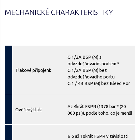
MECHANICKÉ CHARAKTERISTIKY
G 1/2A BSP (M) s
odvzdušňovacím portem *
Tlakové připojení:
G 1/2A BSP (M) bez
odvzdušňovacího portu
G 1 / 4B BSP (M) bez Bleed Por
Až 4krát FSPR (1378 bar * (20
Ověřený tlak:
000 psi)), podle toho, co je menší
≥ 6 až 10krát FSPR v závislosti