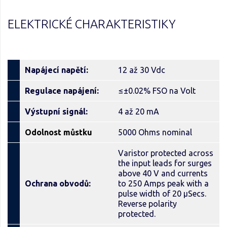
ELEKTRICKÉ CHARAKTERISTIKY
Napájecí napětí:
12 až 30 Vdc
Regulace napájení:
≤±0.02% FSO na Volt
Výstupní signál:
4 až 20 mA
Odolnost můstku
5000 Ohms nominal
Varistor protected across
the input leads for surges
above 40 V and currents
Ochrana obvodů:
to 250 Amps peak with a
pulse width of 20 μSecs.
Reverse polarity
protected.