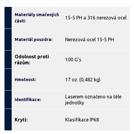
Materiály smačených
15-5 PH a 316 nerezová ocel
částí:
Nerezová ocel 15-5 PH
Materiál pouzdra:
Odolnost proti
100 G’s
rázům:
17 oz. (0,482 kg)
Hmotnost:
Laserem označeno na těle
Identifikace:
jednotky
Krytí:
Klasifikace IP68