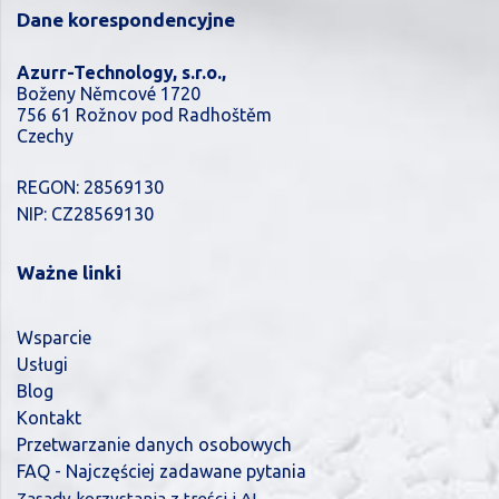
Dane korespondencyjne
Azurr-Technology, s.r.o.,
Boženy Němcové 1720
756 61 Rožnov pod Radhoštěm
Czechy
REGON: 28569130
NIP: CZ28569130
Ważne linki
Wsparcie
Usługi
Blog
Kontakt
Przetwarzanie danych osobowych
FAQ - Najczęściej zadawane pytania
Zasady korzystania z treści i AI