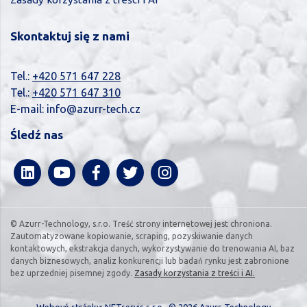
Skontaktuj się z nami
Tel.:
+420 571 647 228
Tel.:
+420 571 647 310
E-mail:
info@azurr-tech.cz
Śledź nas
© Azurr-Technology, s.r.o. Treść strony internetowej jest chroniona.
Zautomatyzowane kopiowanie, scraping, pozyskiwanie danych
kontaktowych, ekstrakcja danych, wykorzystywanie do trenowania AI, baz
danych biznesowych, analiz konkurencji lub badań rynku jest zabronione
bez uprzedniej pisemnej zgody.
Zasady korzystania z treści i AI.
Webové stránky:
NETservis s.r.o.
, © 2026 Azurr-Technology