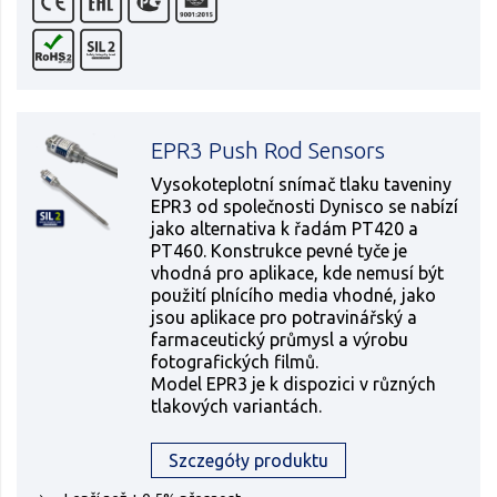
EPR3 Push Rod Sensors
Vysokoteplotní snímač tlaku taveniny
EPR3 od společnosti Dynisco se nabízí
jako alternativa k řadám PT420 a
PT460. Konstrukce pevné tyče je
vhodná pro aplikace, kde nemusí být
použití plnícího media vhodné, jako
jsou aplikace pro potravinářský a
farmaceutický průmysl a výrobu
fotografických filmů.
Model EPR3 je k dispozici v různých
tlakových variantách.
Szczegóły produktu