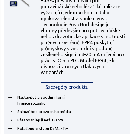
±0.5% přesností ideální pro
potravinářské nebo lékařské aplikace
vyžadující jednoduchou instalaci,
opakovatelnost a spolehlivost.
Technologie Push Rod design je
vhodný především pro potravinářské
nebo zdravotnické aplikace s možností
plněných systémů. EPR4 poskytují
průmyslový standardní v podobě
zesíleného signálu 4-20 mA určený pro
práci s DCS a PLC. Model EPR4 je k
dispozici v různých tlakových
variantách.
Szczegóły produktu
Nastavitelná spodní i horní
hranice rozsahu
Snímač bez provozního média
Přesnost lepší než ± 0.5%
Potaženo vrstvou DyMaxTM