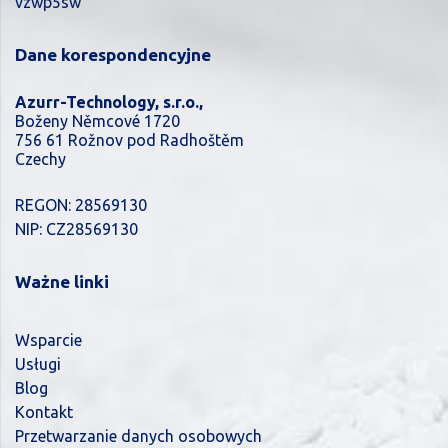
vzwp5sw
Dane korespondencyjne
Azurr-Technology, s.r.o.,
Boženy Němcové 1720
756 61 Rožnov pod Radhoštěm
Czechy
REGON: 28569130
NIP: CZ28569130
Ważne linki
Wsparcie
Usługi
Blog
Kontakt
Przetwarzanie danych osobowych