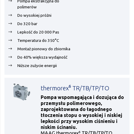
Pompa ekstrakcyjna do
polimerów
Do wysokiej próżni
Do 320 bar
Lepkość do 20 000 Pas
Temperatura do 350°C
Montaż pionowy do zbiornika
Do 40% większa wydajność
Niższe zużycie energii
thermorex⁶ TR/TB/TP/TO
Pompa wspomagająca i dozująca do
przemysłu polimerowego,
zaprojektowana do łagodnego
tłoczenia stopu o wysokiej i niskiej
lepkości przy wysokim ciśnieniu i
niskim ścinaniu.
MAAG thermorex⁶ TR/TB/TP/TO