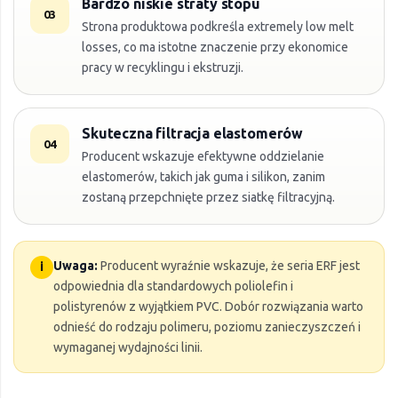
Bardzo niskie straty stopu
03
Strona produktowa podkreśla extremely low melt
losses, co ma istotne znaczenie przy ekonomice
pracy w recyklingu i ekstruzji.
Skuteczna filtracja elastomerów
04
Producent wskazuje efektywne oddzielanie
elastomerów, takich jak guma i silikon, zanim
zostaną przepchnięte przez siatkę filtracyjną.
Uwaga:
Producent wyraźnie wskazuje, że seria ERF jest
i
odpowiednia dla standardowych poliolefin i
polistyrenów z wyjątkiem PVC. Dobór rozwiązania warto
odnieść do rodzaju polimeru, poziomu zanieczyszczeń i
wymaganej wydajności linii.