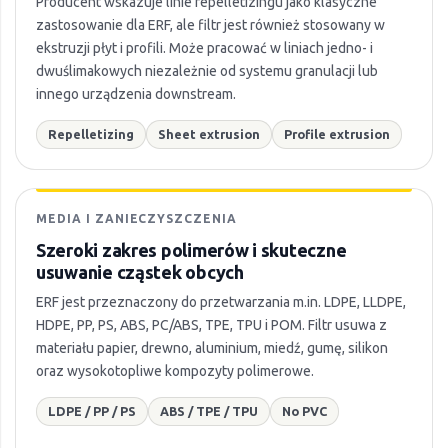
Producent wskazuje linie repelletizingu jako klasyczne
zastosowanie dla ERF, ale filtr jest również stosowany w
ekstruzji płyt i profili. Może pracować w liniach jedno- i
dwuślimakowych niezależnie od systemu granulacji lub
innego urządzenia downstream.
Repelletizing
Sheet extrusion
Profile extrusion
MEDIA I ZANIECZYSZCZENIA
Szeroki zakres polimerów i skuteczne
usuwanie cząstek obcych
ERF jest przeznaczony do przetwarzania m.in. LDPE, LLDPE,
HDPE, PP, PS, ABS, PC/ABS, TPE, TPU i POM. Filtr usuwa z
materiału papier, drewno, aluminium, miedź, gumę, silikon
oraz wysokotopliwe kompozyty polimerowe.
LDPE / PP / PS
ABS / TPE / TPU
No PVC