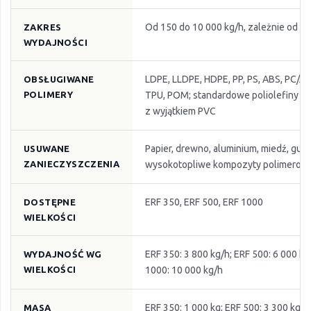
Od 150 do 10 000 kg/h, zależnie od apl
ZAKRES
WYDAJNOŚCI
LDPE, LLDPE, HDPE, PP, PS, ABS, PC/AB
OBSŁUGIWANE
POLIMERY
TPU, POM; standardowe poliolefiny i p
z wyjątkiem PVC
Papier, drewno, aluminium, miedź, guma,
USUWANE
ZANIECZYSZCZENIA
wysokotopliwe kompozyty polimerow
ERF 350, ERF 500, ERF 1000
DOSTĘPNE
WIELKOŚCI
ERF 350: 3 800 kg/h; ERF 500: 6 000 kg
WYDAJNOŚĆ WG
WIELKOŚCI
1000: 10 000 kg/h
ERF 350: 1 000 kg; ERF 500: 3 300 kg; 
MASA