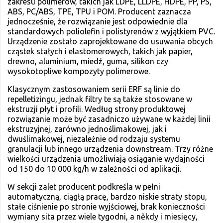
zakresu polimerów, takich jak LDPE, LLDPE, HDPE, PP, PS,
ABS, PC/ABS, TPE, TPU i POM. Producent zaznacza
jednocześnie, że rozwiązanie jest odpowiednie dla
standardowych poliolefin i polistyrenów z wyjątkiem PVC.
Urządzenie zostało zaprojektowane do usuwania obcych
cząstek stałych i elastomerowych, takich jak papier,
drewno, aluminium, miedź, guma, silikon czy
wysokotopliwe kompozyty polimerowe.
Klasycznym zastosowaniem serii ERF są linie do
repelletizingu, jednak filtry te są także stosowane w
ekstruzji płyt i profili. Według strony produktowej
rozwiązanie może być zasadniczo używane w każdej linii
ekstruzyjnej, zarówno jednoślimakowej, jak i
dwuślimakowej, niezależnie od rodzaju systemu
granulacji lub innego urządzenia downstream. Trzy różne
wielkości urządzenia umożliwiają osiąganie wydajności
od 150 do 10 000 kg/h w zależności od aplikacji.
W sekcji zalet producent podkreśla w pełni
automatyczną, ciągłą pracę, bardzo niskie straty stopu,
stałe ciśnienie po stronie wyjściowej, brak konieczności
wymiany sita przez wiele tygodni, a někdy i miesięcy,