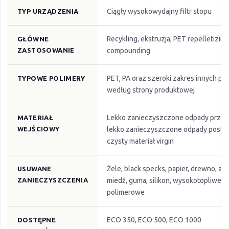
Ciągły wysokowydajny filtr stopu
TYP URZĄDZENIA
Recykling, ekstruzja, PET repelletizing
GŁÓWNE
ZASTOSOWANIE
compounding
PET, PA oraz szeroki zakres innych po
TYPOWE POLIMERY
według strony produktowej
Lekko zanieczyszczone odpady prze
MATERIAŁ
WEJŚCIOWY
lekko zanieczyszczone odpady post-
czysty materiał virgin
Żele, black specks, papier, drewno, al
USUWANE
ZANIECZYSZCZENIA
miedź, guma, silikon, wysokotopliwe 
polimerowe
ECO 350, ECO 500, ECO 1000
DOSTĘPNE