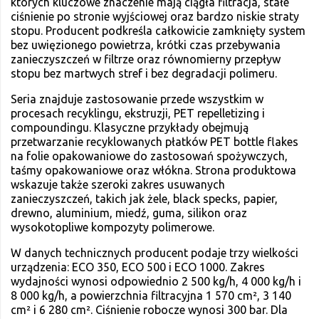
których kluczowe znaczenie mają ciągła filtracja, stałe
ciśnienie po stronie wyjściowej oraz bardzo niskie straty
stopu. Producent podkreśla całkowicie zamknięty system
bez uwięzionego powietrza, krótki czas przebywania
zanieczyszczeń w filtrze oraz równomierny przepływ
stopu bez martwych stref i bez degradacji polimeru.
Seria znajduje zastosowanie przede wszystkim w
procesach recyklingu, ekstruzji, PET repelletizing i
compoundingu. Klasyczne przykłady obejmują
przetwarzanie recyklowanych płatków PET bottle flakes
na folie opakowaniowe do zastosowań spożywczych,
taśmy opakowaniowe oraz włókna. Strona produktowa
wskazuje także szeroki zakres usuwanych
zanieczyszczeń, takich jak żele, black specks, papier,
drewno, aluminium, miedź, guma, silikon oraz
wysokotopliwe kompozyty polimerowe.
W danych technicznych producent podaje trzy wielkości
urządzenia: ECO 350, ECO 500 i ECO 1000. Zakres
wydajności wynosi odpowiednio 2 500 kg/h, 4 000 kg/h i
8 000 kg/h, a powierzchnia filtracyjna 1 570 cm², 3 140
cm² i 6 280 cm². Ciśnienie robocze wynosi 300 bar. Dla