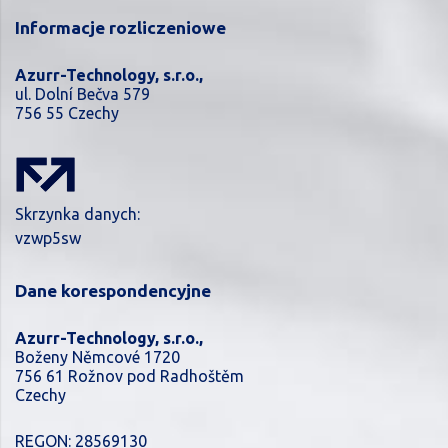
Informacje rozliczeniowe
Azurr-Technology, s.r.o.,
ul. Dolní Bečva 579
756 55 Czechy
Skrzynka danych:
vzwp5sw
Dane korespondencyjne
Azurr-Technology, s.r.o.,
Boženy Němcové 1720
756 61 Rožnov pod Radhoštěm
Czechy
REGON: 28569130