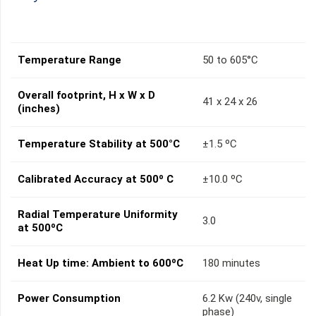
Temperature Range
50 to 605°C
Overall footprint, H x W x D
41 x 24 x 26
(inches)
Temperature Stability at 500°C
±1.5 ºC
Calibrated Accuracy at 500º C
±10.0 ºC
Radial Temperature Uniformity
3.0
at 500ºC
Heat Up time: Ambient to 600ºC
180 minutes
Power Consumption
6.2 Kw (240v, single
phase)