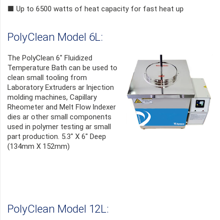
■ Up to 6500 watts of heat capacity for fast heat up
PolyClean Model 6L:
The PolyClean 6" Fluidized
Temperature Bath can be used to
clean small tooling from
Laboratory Extruders ar lnjection
molding machines, Capillary
Rheometer and Melt Flow lndexer
dies ar other small components
used in polymer testing ar small
part production. 5.3" X 6" Deep
(134mm X 152mm)
PolyClean Model 12L: