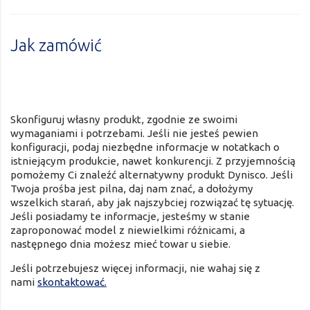
Jak zamówić
Skonfiguruj własny produkt, zgodnie ze swoimi
wymaganiami i potrzebami. Jeśli nie jesteś pewien
konfiguracji, podaj niezbędne informacje w notatkach o
istniejącym produkcie, nawet konkurencji. Z przyjemnością
pomożemy Ci znaleźć alternatywny produkt Dynisco. Jeśli
Twoja prośba jest pilna, daj nam znać, a dołożymy
wszelkich starań, aby jak najszybciej rozwiązać tę sytuację.
Jeśli posiadamy te informacje, jesteśmy w stanie
zaproponować model z niewielkimi różnicami, a
następnego dnia możesz mieć towar u siebie.
Jeśli potrzebujesz więcej informacji, nie wahaj się z
nami
skontaktować.