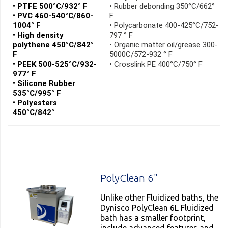
• PTFE 500°C/932° F
• Rubber debonding 350°C/662°
• PVC 460-540°C/860-
F
1004° F
• Polycarbonate 400-425°C/752-
• High density
797 ° F
polythene 450°C/842°
• Organic matter oil/grease 300-
F
5000C/572-932 ° F
• PEEK 500-525°C/932-
• Crosslink PE 400°C/750° F
977° F
• Silicone Rubber
535°C/995° F
• Polyesters
450°C/842°
PolyClean 6"
Unlike other Fluidized baths, the
Dynisco PolyClean 6L Fluidized
bath has a smaller footprint,
include advanced features and