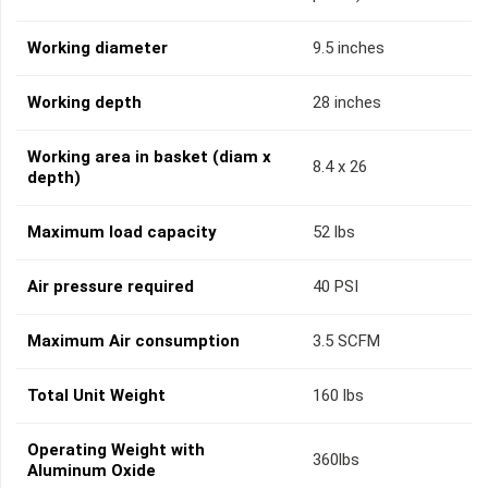
Working diameter
9.5 inches
Working depth
28 inches
Working area in basket (diam x
8.4 x 26
depth)
Maximum load capacity
52 lbs
Air pressure required
40 PSI
Maximum Air consumption
3.5 SCFM
Total Unit Weight
160 lbs
Operating Weight with
360lbs
Aluminum Oxide