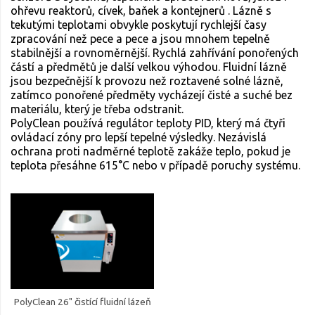
ohřevu reaktorů, cívek, baňek a kontejnerů . Lázně s
tekutými teplotami obvykle poskytují rychlejší časy
zpracování než pece a pece a jsou mnohem tepelně
stabilnější a rovnoměrnější. Rychlá zahřívání ponořených
částí a předmětů je další velkou výhodou. Fluidní lázně
jsou bezpečnější k provozu než roztavené solné lázně,
zatímco ponořené předměty vycházejí čisté a suché bez
materiálu, který je třeba odstranit.
PolyClean používá regulátor teploty PID, který má čtyři
ovládací zóny pro lepší tepelné výsledky. Nezávislá
ochrana proti nadměrné teplotě zakáže teplo, pokud je
teplota přesáhne 615°C nebo v případě poruchy systému.
PolyClean 26" čistící fluidní lázeň