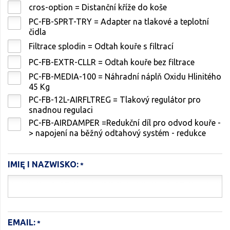
cros-option = Distanční kříže do koše
PC-FB-SPRT-TRY = Adapter na tlakové a teplotní
čidla
Filtrace splodin = Odtah kouře s filtrací
PC-FB-EXTR-CLLR = Odtah kouře bez filtrace
PC-FB-MEDIA-100 = Náhradní náplň Oxidu Hlinitého
45 Kg
PC-FB-12L-AIRFLTREG = Tlakový regulátor pro
snadnou regulaci
PC-FB-AIRDAMPER =Redukční díl pro odvod kouře -
> napojení na běžný odtahový systém - redukce
IMIĘ I NAZWISKO:
EMAIL: