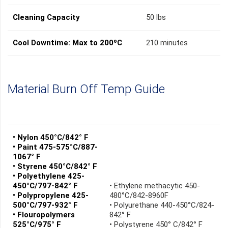
Cleaning Capacity
50 lbs
Cool Downtime: Max to 200ºC
210 minutes
Material Burn Off Temp Guide
• Nylon 450°C/842° F
• Paint 475-575°C/887-
1067° F
• Styrene 450°C/842° F
• Polyethylene 425-
450°C/797-842° F
• Ethylene methacytic 450-
• Polypropylene 425-
480°C/842-8960F
500°C/797-932° F
• Polyurethane 440-450°C/824-
• Flouropolymers
842° F
525°C/975° F
• Polystyrene 450° C/842° F