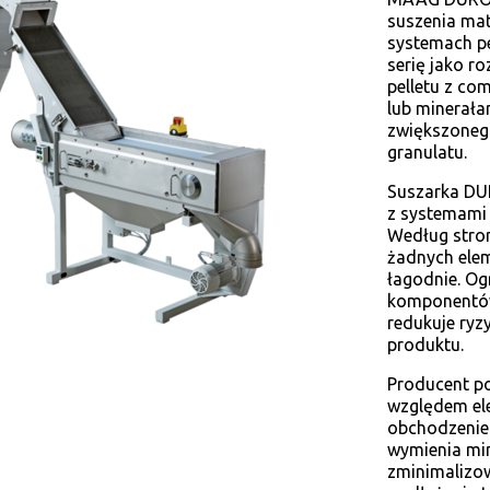
suszenia mat
systemach pe
serię jako r
pelletu z c
lub minerała
zwiększoneg
granulatu.
Suszarka DU
z systemami 
Według stron
żadnych ele
łagodnie. Og
komponentów 
redukuje ryz
produktu.
Producent po
względem ele
obchodzenie 
wymienia min
zminimalizow