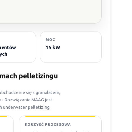
MOC
mentów
15 kW
ych
mach pelletizingu
obchodzenie się z granulatem,
tu. Rozwiązanie MAAG jest
 underwater pelletizing.
KORZYŚĆ PROCESOWA