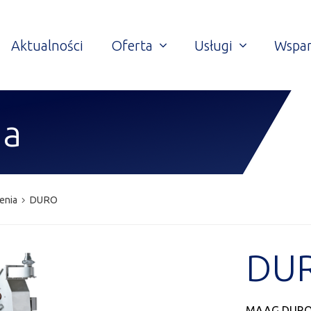
Aktualności
Oferta
Usługi
Wspar
ia
enia
DURO
DU
MAAG DURO t