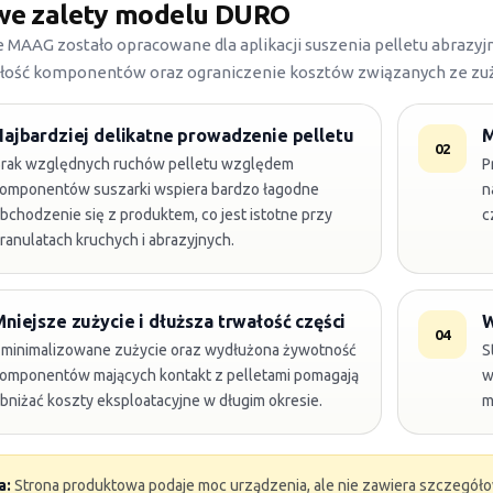
we zalety modelu DURO
MAAG zostało opracowane dla aplikacji suszenia pelletu abrazyjne
ałość komponentów oraz ograniczenie kosztów związanych ze zu
Najbardziej delikatne prowadzenie pelletu
M
02
rak względnych ruchów pelletu względem
P
omponentów suszarki wspiera bardzo łagodne
n
bchodzenie się z produktem, co jest istotne przy
c
ranulatach kruchych i abrazyjnych.
niejsze zużycie i dłuższa trwałość części
W
04
minimalizowane zużycie oraz wydłużona żywotność
S
omponentów mających kontakt z pelletami pomagają
w
bniżać koszty eksploatacyjne w długim okresie.
m
a:
Strona produktowa podaje moc urządzenia, ale nie zawiera szczegóło