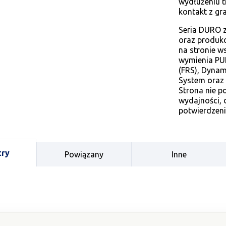
wydłużeniu 
kontakt z gr
Seria DURO 
oraz produk
na stronie 
wymienia PUR
(FRS), Dynam
System oraz 
Strona nie p
wydajności, 
potwierdzeni
try
Powiązany
Inne