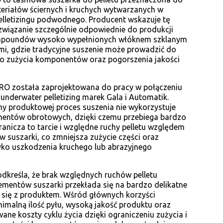
eriałów ściernych i kruchych wytwarzanych w
lletizingu podwodnego. Producent wskazuje tę
ozwiązanie szczególnie odpowiednie do produkcji
ompoundów wysoko wypełnionych włóknem szklanym
mi, gdzie tradycyjne suszenie może prowadzić do
o zużycia komponentów oraz pogorszenia jakości
RO została zaprojektowana do pracy w połączeniu
underwater pelletizing marek Gala i Automatik.
y produktowej proces suszenia nie wykorzystuje
mentów obrotowych, dzięki czemu przebiega bardzo
ranicza to tarcie i względne ruchy pelletu względem
suszarki, co zmniejsza zużycie części oraz
yko uszkodzenia kruchego lub abrazyjnego
dkreśla, że brak względnych ruchów pelletu
mentów suszarki przekłada się na bardzo delikatne
się z produktem. Wśród głównych korzyści
imalną ilość pyłu, wysoką jakość produktu oraz
ane koszty cyklu życia dzięki ograniczeniu zużycia i