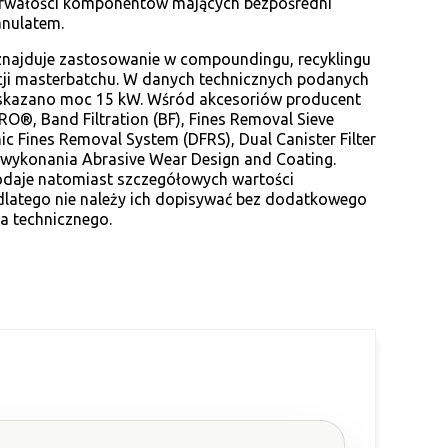
trwałości komponentów mających bezpośredni
anulatem.
znajduje zastosowanie w compoundingu, recyklingu
cji masterbatchu. W danych technicznych podanych
wskazano moc 15 kW. Wśród akcesoriów producent
O®, Band Filtration (BF), Fines Removal Sieve
ic Fines Removal System (DFRS), Dual Canister Filter
wykonania Abrasive Wear Design and Coating.
odaje natomiast szczegółowych wartości
dlatego nie należy ich dopisywać bez dodatkowego
a technicznego.