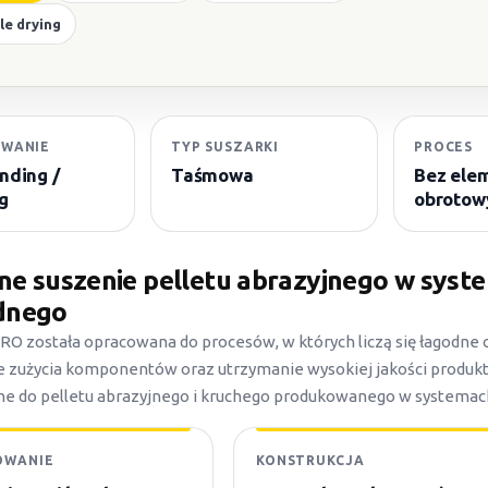
le drying
WANIE
TYP SUSZARKI
PROCES
ding /
Taśmowa
Bez ele
g
obrotow
ne suszenie pelletu abrazyjnego w syste
dnego
RO została opracowana do procesów, w których liczą się łagodne 
e zużycia komponentów oraz utrzymanie wysokiej jakości produk
e do pelletu abrazyjnego i kruchego produkowanego w systemach
OWANIE
KONSTRUKCJA