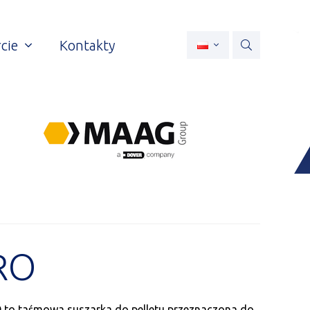
cie
Kontakty
RO
o taśmowa suszarka do pelletu przeznaczona do