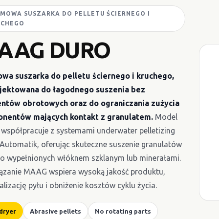
MOWA SUSZARKA DO PELLETU ŚCIERNEGO I
UCHEGO
AAG DURO
wa suszarka do pelletu ściernego i kruchego,
jektowana do łagodnego suszenia bez
ntów obrotowych oraz do ograniczania zużycia
nentów mających kontakt z granulatem.
Model
współpracuje z systemami underwater pelletizing
 Automatik, oferując skuteczne suszenie granulatów
o wypełnionych włóknem szklanym lub minerałami.
ązanie MAAG wspiera wysoką jakość produktu,
lizację pyłu i obniżenie kosztów cyklu życia.
 dryer
Abrasive pellets
No rotating parts