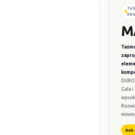
TAŚ
KR
M
Taśmo
zapro
eleme
kompo
DURO 
Gala i
wysok
Rozwi
minima
Belt