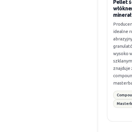
Pellet ś
włókne
minera
Producen
idealne r
abrazyjny
granulat
wysoko 
szklanym
znajduje
compound
masterba
Compou
Master