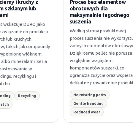
cierny i kruchy z
Proces bez elementów
m szklanym lub
obrotowych dla
łami
maksymalnie łagodnego
suszenia
t wskazuje DURO jako
Według strony produktowej
ozwiązanie do produkcji
proces suszenia nie wykorzyst
ch lub kruchych
żadnych elementów obrotowyc
ów, takich jak compoundy
Dzięki temu pellet nie porusza 
wypełnione włóknem
względnie względem
 albo minerałami. Seria
komponentów suszarki, co
 zastosowanie w
ogranicza zużycie oraz wspiera
ingu, recyklingu i
delikatne prowadzenie produkt
tchu.
No rotating parts
nding
Recycling
Gentle handling
batch
Reduced wear