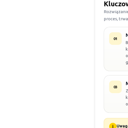
Kluczo
Rozwiązanie 
proces, trw
01
B
k
o
g
M
03
Z
k
o
Uwag
i