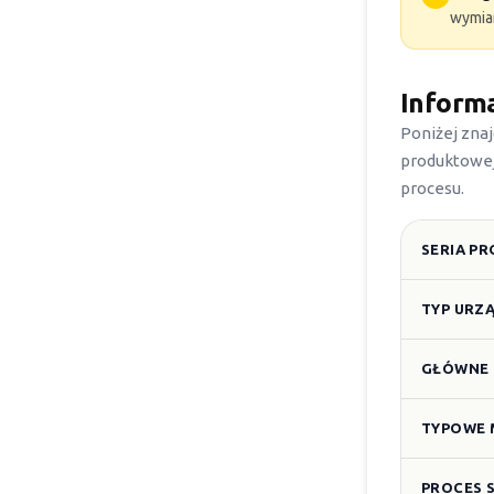
wymia
Informa
Poniżej zna
produktowej
procesu.
SERIA P
TYP URZ
GŁÓWNE 
TYPOWE 
PROCES 