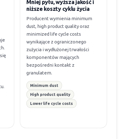
Mniej pyłu, wyższa jakość i
niższe koszty cyklu życia
Producent wymienia minimum
dust, high product quality oraz
minimized life cycle costs
uje
wynikające z ograniczonego
h.
zużycia i wydłużonej trwałości
się
komponentów mających
bezpośredni kontakt z
granulatem.
Minimum dust
u.
High product quality
Lower life cycle costs