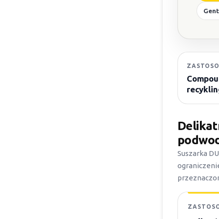
Gent
ZASTOSO
Compoun
recyklin
Delikat
podwo
Suszarka DU
ograniczeni
przeznaczon
ZASTOS