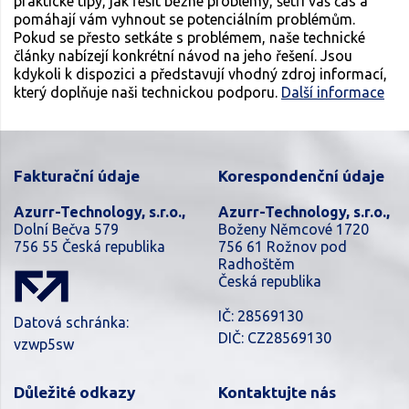
praktické tipy, jak řešit běžné problémy, šetří váš čas a
pomáhají vám vyhnout se potenciálním problémům.
Pokud se přesto setkáte s problémem, naše technické
články nabízejí konkrétní návod na jeho řešení. Jsou
kdykoli k dispozici a představují vhodný zdroj informací,
který doplňuje naši technickou podporu.
Další informace
Fakturační údaje
Korespondenční údaje
Azurr-Technology, s.r.o.,
Azurr-Technology, s.r.o.,
Dolní Bečva 579
Boženy Němcové 1720
756 55 Česká republika
756 61 Rožnov pod
Radhoštěm
Česká republika
IČ: 28569130
Datová schránka:
DIČ: CZ28569130
vzwp5sw
Důležité odkazy
Kontaktujte nás