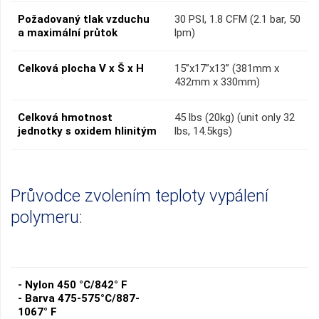
Požadovaný tlak vzduchu
30 PSI, 1.8 CFM (2.1 bar, 50
a maximální průtok
lpm)
Celková plocha V x Š x H
15”x17”x13” (381mm x
432mm x 330mm)
Celková hmotnost
45 lbs (20kg) (unit only 32
jednotky s oxidem hlinitým
lbs, 14.5kgs)
Průvodce zvolením teploty vypálení
polymeru:
- Nylon 450 °C/842° F
- Barva 475-575°C/887-
1067° F