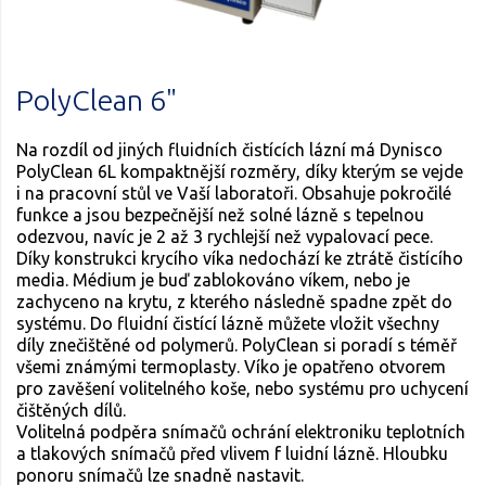
PolyClean 6"
Na rozdíl od jiných fluidních čistících lázní má Dynisco
PolyClean 6L kompaktnější rozměry, díky kterým se vejde
i na pracovní stůl ve Vaší laboratoři. Obsahuje pokročilé
funkce a jsou bezpečnější než solné lázně s tepelnou
odezvou, navíc je 2 až 3 rychlejší než vypalovací pece.
Díky konstrukci krycího víka nedochází ke ztrátě čistícího
media. Médium je buď zablokováno víkem, nebo je
zachyceno na krytu, z kterého následně spadne zpět do
systému. Do fluidní čistící lázně můžete vložit všechny
díly znečištěné od polymerů. PolyClean si poradí s téměř
všemi známými termoplasty. Víko je opatřeno otvorem
pro zavěšení volitelného koše, nebo systému pro uchycení
čištěných dílů.
Volitelná podpěra snímačů ochrání elektroniku teplotních
a tlakových snímačů před vlivem f luidní lázně. Hloubku
ponoru snímačů lze snadně nastavit.