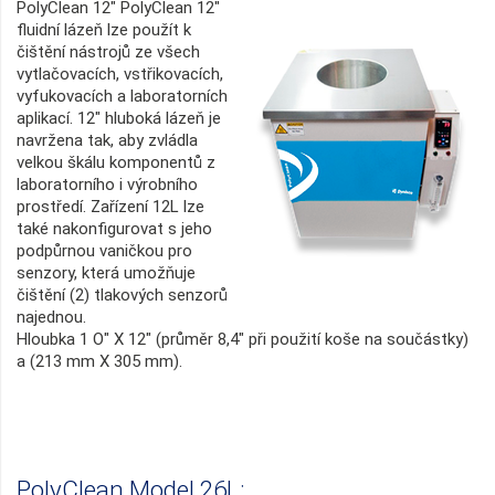
PolyClean 12" PolyClean 12"
fluidní lázeň lze použít k
čištění nástrojů ze všech
vytlačovacích, vstřikovacích,
vyfukovacích a laboratorních
aplikací. 12" hluboká lázeň je
navržena tak, aby zvládla
velkou škálu komponentů z
laboratorního i výrobního
prostředí. Zařízení 12L lze
také nakonfigurovat s jeho
podpůrnou vaničkou pro
senzory, která umožňuje
čištění (2) tlakových senzorů
najednou.
Hloubka 1 O" X 12" (průměr 8,4" při použití koše na součástky)
a (213 mm X 305 mm).
PolyClean Model 26L: