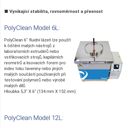
■ Vynikající stabilita, rovnoměrnost a přesnost
PolyClean Model 6L:
PolyClean 6" fluidní lázeň lze použít
k čištění malých nástrojů z
laboratorních extrudérů nebo
vstřikovacích strojů, kapilárních
reometrů a lisovacích forem pro
index toku taveniny nebo jiných
malých součástí používaných při
testování polymerů nebo výrobě
malých dílů.
Hloubka 5,3" X 6" (134 mm X 152 mm)
PolyClean Model 12L: