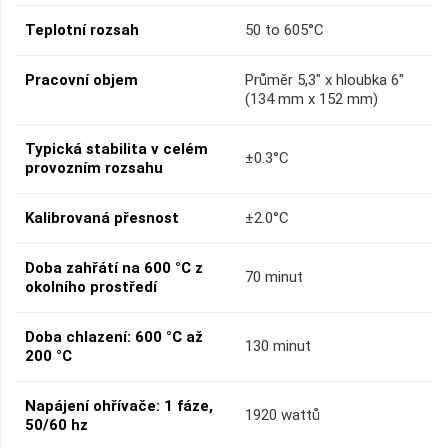
Teplotní rozsah
50 to 605°C
Pracovní objem
Průměr 5,3" x hloubka 6"
(134 mm x 152 mm)
Typická stabilita v celém
±0.3°C
provozním rozsahu
Kalibrovaná přesnost
±2.0°C
Doba zahřátí na 600 °C z
70 minut
okolního prostředí
Doba chlazení: 600 °C až
130 minut
200 °C
Napájení ohřívače: 1 fáze,
1920 wattů
50/60 hz