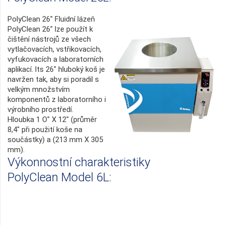
PolyClean 26" Fluidní lázeň
PolyClean 26" lze použít k
čištění nástrojů ze všech
vytlačovacích, vstřikovacích,
vyfukovacích a laboratorních
aplikací. lts 26" hluboký koš je
navržen tak, aby si poradil s
velkým množstvím
komponentů z laboratorního i
výrobního prostředí.
Hloubka 1 O" X 12" (průměr
8,4" při použití koše na
součástky) a (213 mm X 305
mm).
Výkonnostní charakteristiky
PolyClean Model 6L: