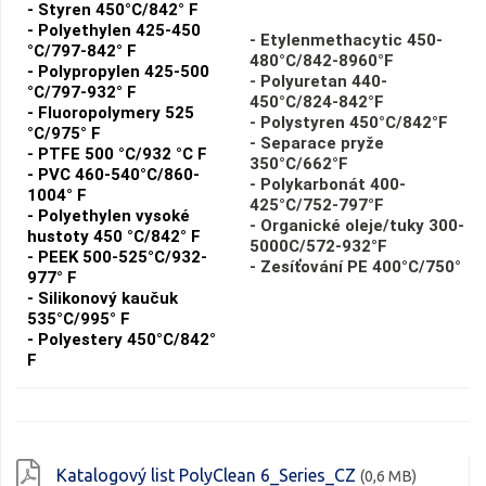
- Styren 450°C/842° F
- Polyethylen 425-450
- Etylenmethacytic 450-
°C/797-842° F
480°C/842-8960°F
- Polypropylen 425-500
- Polyuretan 440-
°C/797-932° F
450°C/824-842°F
- Fluoropolymery 525
- Polystyren 450°C/842°F
°C/975° F
- Separace pryže
- PTFE 500 °C/932 °C F
350°C/662°F
- PVC 460-540°C/860-
- Polykarbonát 400-
1004° F
425°C/752-797°F
- Polyethylen vysoké
- Organické oleje/tuky 300-
hustoty 450 °C/842° F
5000C/572-932°F
- PEEK 500-525°C/932-
- Zesíťování PE 400°C/750°
977° F
- Silikonový kaučuk
535°C/995° F
- Polyestery 450°C/842°
F
Katalogový list PolyClean 6_Series_CZ
(0,6 MB)