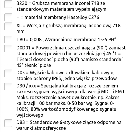
B220 = Grubsza membrana Inconel 718 ze
standardowym materiałem wypełniającym
H = materiał membrany Hastelloy C276
XL = Wersja z grubszą membraną inconelową 718
mm
T80 = 0,008 „Wzmocniona membrana 15-5 PH”
D0D01 = Powierzchnia uszczelniająca (90 °) zamiast
standardowej powierzchni uszczelniającej 45 °1 =
Těsnící dosedací plocha (90°) namísto standardní
45° těsnicí ploše
D05 = Wyjście kablowe z dławikiem kablowym,
stopień ochrony IP65, jedna wiązka przewodów.
D30 / xxx = Specjalna kalibracja z rozszerzeniem
zakresu sygnału wyjściowego dla wersji MDT i EMT.
Maks. rozszerzenie nawet dwukrotnie, np. Zakres
kalibracji 100 bar maks. 0-50 bar wg. Sygnał 0-
100%, 80% wartość zmodyfikowanego sygnału
wyjściowego
D83 = Standardowe 6-stykowe złącze odporne na
warunki atmosferyczne