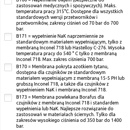
zastosowań medycznych i spożywczych). Maks.
temperatura pracy 315°C. Dostępne dla wszystkich
standardowych wersji przetworników i
przetworników, zakresy ciśnień od 70 bar do 700
bar.
B171 = wypełnienie NaK naprzemiennie ze
standardowym materiałem wypełniającym, tylko z
membraną Inconel 718 lub Hastelloy C-276. Wysoka
temperatura pracy do 540 ° C tylko z membraną
Inconel 718. Max. zakres ciśnienia 700 bar.
B170 = Membrana pokryta azotkiem tytanu,
dostępna dla czujników ze standardowym
materiałem wypełniającym z membraną 15-5 PH lub
grubszą Inconel 718, a także dla czujników z
wypełnieniem NaK i membraną Inconel 718.
B173 = Membrana powlekana Borafus dla
czujników z membraną Inconel 718 i standardem
wypełnienia lub NaK. Najlepsze rozwiązanie do
zastosowań w materiałach ściernych. Tylko dla
zakresów wysokiego ciśnienia od 350 bar do 1400
bar.