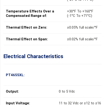
Temperature Effects Over a
+30°F To +160°F
Compensated Range of:
(-1°C To +71°C)
Thermal Effect on Zero:
±0.05% full scale/°F
Thermal Effect on Span:
±0.02% full scale/°F
Electrical Characteristics
PT4655XL:
Output:
0 to 5 Vdc
Input Voltage:
11 to 32 Vdc or ±12 to ±16