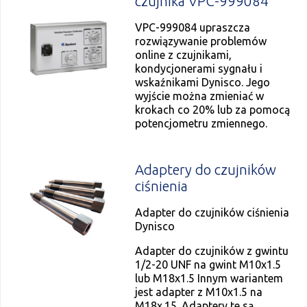
czujnika VPC-999084
VPC-999084 upraszcza
rozwiązywanie problemów
online z czujnikami,
kondycjonerami sygnału i
wskaźnikami Dynisco. Jego
wyjście można zmieniać w
krokach co 20% lub za pomocą
potencjometru zmiennego.
Adaptery do czujników
ciśnienia
Adapter do czujników ciśnienia
Dynisco
Adapter do czujników z gwintu
1/2-20 UNF na gwint M10x1.5
lub M18x1.5 Innym wariantem
jest adapter z M10x1.5 na
M18x.15. Adaptery te są