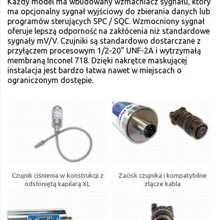
Każdy model ma wbudowany wzmacniacz sygnału, który
ma opcjonalny sygnał wyjściowy do zbierania danych lub
programów sterujących SPC / SQC. Wzmocniony sygnał
oferuje lepszą odporność na zakłócenia niż standardowe
sygnały mV/V. Czujniki są standardowo dostarczane z
przyłączem procesowym 1/2-20" UNF-2A i wytrzymałą
membraną Inconel 718. Dzięki nakrętce maskującej
instalacja jest bardzo łatwa nawet w miejscach o
ograniczonym dostępie.
Czujnik ciśnienia w konstrukcji z
Zacisk czujnika i kompatybilne
odsłoniętą kapilarą XL
złącze kabla