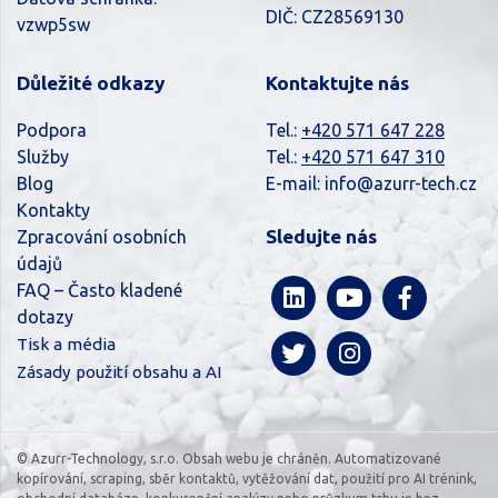
DIČ: CZ28569130
vzwp5sw
Důležité odkazy
Kontaktujte nás
Podpora
Tel.:
+420 571 647 228
Služby
Tel.:
+420 571 647 310
Blog
E-mail:
info@azurr-tech.cz
Kontakty
Sledujte nás
Zpracování osobních
údajů
FAQ – Často kladené
dotazy
Tisk a média
Zásady použití obsahu a AI
© Azurr-Technology, s.r.o. Obsah webu je chráněn. Automatizované
kopírování, scraping, sběr kontaktů, vytěžování dat, použití pro AI trénink,