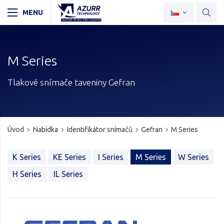
M Series
Tlakové snímače taveniny Gefran
Úvod
Nabídka
Identifikátor snímačů
Gefran
M Series
K Series
KE Series
I Series
M Series
W Series
H Series
IL Series