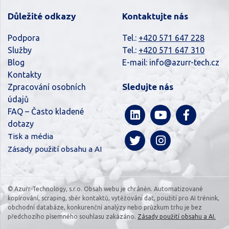
Důležité odkazy
Kontaktujte nás
Podpora
Tel.:
+420 571 647 228
Služby
Tel.:
+420 571 647 310
Blog
E-mail:
info@azurr-tech.cz
Kontakty
Sledujte nás
Zpracování osobních
údajů
FAQ – Často kladené
dotazy
Tisk a média
Zásady použití obsahu a AI
© Azurr-Technology, s.r.o. Obsah webu je chráněn. Automatizované
kopírování, scraping, sběr kontaktů, vytěžování dat, použití pro AI trénink,
obchodní databáze, konkurenční analýzy nebo průzkum trhu je bez
předchozího písemného souhlasu zakázáno.
Zásady použití obsahu a AI.