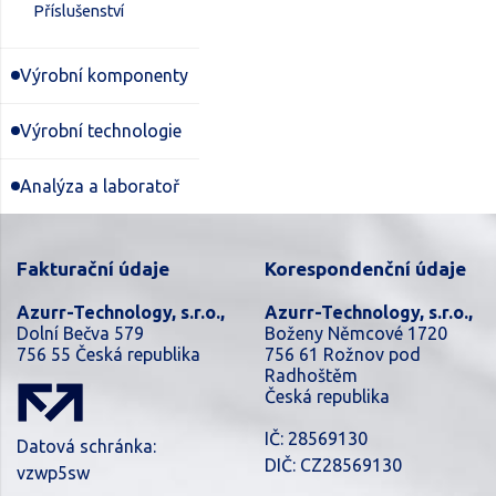
Příslušenství
Výrobní komponenty
Výrobní technologie
Analýza a laboratoř
Fakturační údaje
Korespondenční údaje
Azurr-Technology, s.r.o.,
Azurr-Technology, s.r.o.,
Dolní Bečva 579
Boženy Němcové 1720
756 55 Česká republika
756 61 Rožnov pod
Radhoštěm
Česká republika
IČ: 28569130
Datová schránka:
DIČ: CZ28569130
vzwp5sw