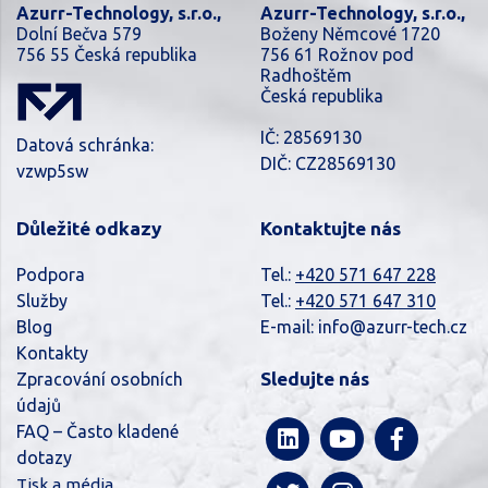
Azurr-Technology, s.r.o.,
Azurr-Technology, s.r.o.,
Dolní Bečva 579
Boženy Němcové 1720
756 55 Česká republika
756 61 Rožnov pod
Radhoštěm
Česká republika
IČ: 28569130
Datová schránka:
DIČ: CZ28569130
vzwp5sw
Důležité odkazy
Kontaktujte nás
Podpora
Tel.:
+420 571 647 228
Služby
Tel.:
+420 571 647 310
Blog
E-mail:
info@azurr-tech.cz
Kontakty
Sledujte nás
Zpracování osobních
údajů
FAQ – Často kladené
dotazy
Tisk a média