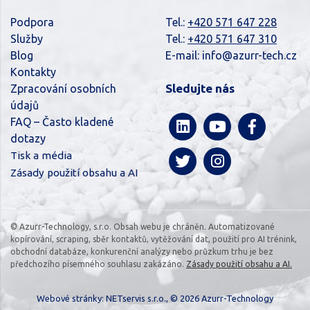
Podpora
Tel.:
+420 571 647 228
Služby
Tel.:
+420 571 647 310
Blog
E-mail:
info@azurr-tech.cz
Kontakty
Sledujte nás
Zpracování osobních
údajů
FAQ – Často kladené
dotazy
Tisk a média
Zásady použití obsahu a AI
© Azurr-Technology, s.r.o. Obsah webu je chráněn. Automatizované
kopírování, scraping, sběr kontaktů, vytěžování dat, použití pro AI trénink,
obchodní databáze, konkurenční analýzy nebo průzkum trhu je bez
předchozího písemného souhlasu zakázáno.
Zásady použití obsahu a AI.
Webové stránky:
NETservis s.r.o.
, © 2026 Azurr-Technology