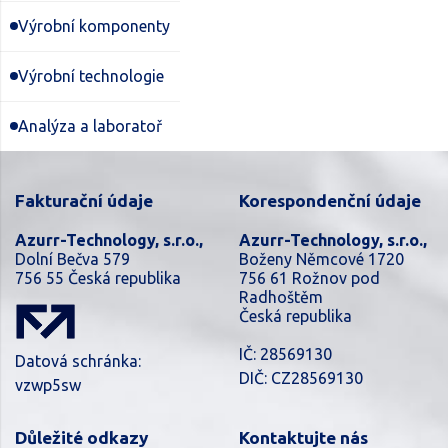
Výrobní komponenty
Výrobní technologie
Analýza a laboratoř
Fakturační údaje
Korespondenční údaje
Azurr-Technology, s.r.o.,
Azurr-Technology, s.r.o.,
Dolní Bečva 579
Boženy Němcové 1720
756 55 Česká republika
756 61 Rožnov pod
Radhoštěm
Česká republika
IČ: 28569130
Datová schránka:
DIČ: CZ28569130
vzwp5sw
Důležité odkazy
Kontaktujte nás