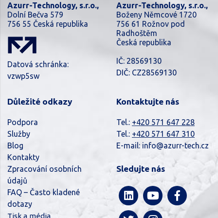
Azurr-Technology, s.r.o.,
Azurr-Technology, s.r.o.,
Dolní Bečva 579
Boženy Němcové 1720
756 55 Česká republika
756 61 Rožnov pod
Radhoštěm
Česká republika
IČ: 28569130
Datová schránka:
DIČ: CZ28569130
vzwp5sw
Důležité odkazy
Kontaktujte nás
Podpora
Tel.:
+420 571 647 228
Služby
Tel.:
+420 571 647 310
Blog
E-mail:
info@azurr-tech.cz
Kontakty
Sledujte nás
Zpracování osobních
údajů
FAQ – Často kladené
dotazy
Tisk a média