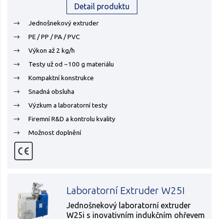
Detail produktu
Jednošnekový extruder
PE / PP / PA / PVC
Výkon až 2 kg/h
Testy už od ~100 g materiálu
Kompaktní konstrukce
Snadná obsluha
Výzkum a laboratorní testy
Firemní R&D a kontrolu kvality
Možnost doplnění
Laboratorní Extruder W25I
Jednošnekový laboratorní extruder
W25i s inovativním indukčním ohřevem