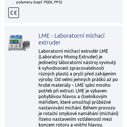
polymery (např. PEEK, PPS)
LME - Laboratorní míchací
extruder
Laboratorní míchací extrudér LME
(Laboratory Mixing Extruder) je
jedinečný laboratorní nástroj vyvinutý
k vyhodnocení zpracovatelnosti
různých plastů a pryží před zahájením
výroby. Od velmi jemných prášků až po
hrubé materiály – LME splní mnoho
potřeb při extruzi. LME je vybaven
pohyblivou hlavou a číselníkovým
měřidlem, které umožňují průběžné
nastavování michání. Během provozu
je rotační smykové namáhání (míchání)
řízeno nastavením vzdálenosti mezi
koncem rotoru a vnitřní hlavou.