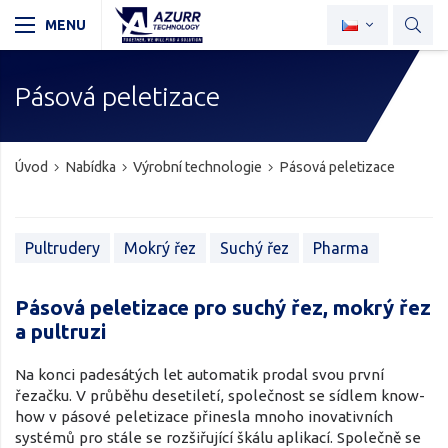
Pásová peletizace
Úvod
Nabídka
Výrobní technologie
Pásová peletizace
Pultrudery
Mokrý řez
Suchý řez
Pharma
Pásová peletizace pro suchý řez, mokrý řez
a pultruzi
Na konci padesátých let automatik prodal svou první
řezačku. V průběhu desetiletí, společnost se sídlem know-
how v pásové peletizace přinesla mnoho inovativních
systémů pro stále se rozšiřující škálu aplikací. Společně se