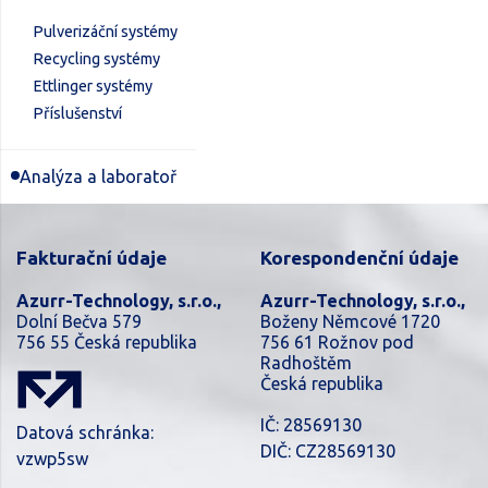
Pulverizáční systémy
Recycling systémy
Ettlinger systémy
Příslušenství
Analýza a laboratoř
Fakturační údaje
Korespondenční údaje
Azurr-Technology, s.r.o.,
Azurr-Technology, s.r.o.,
Dolní Bečva 579
Boženy Němcové 1720
756 55 Česká republika
756 61 Rožnov pod
Radhoštěm
Česká republika
IČ: 28569130
Datová schránka:
DIČ: CZ28569130
vzwp5sw