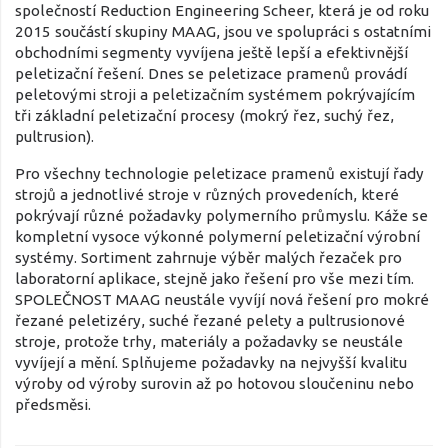
společností Reduction Engineering Scheer, která je od roku
2015 součástí skupiny MAAG, jsou ve spolupráci s ostatními
obchodními segmenty vyvíjena ještě lepší a efektivnější
peletizační řešení. Dnes se peletizace pramenů provádí
peletovými stroji a peletizačním systémem pokrývajícím
tři základní peletizační procesy (mokrý řez, suchý řez,
pultrusion).
Pro všechny technologie peletizace pramenů existují řady
strojů a jednotlivé stroje v různých provedeních, které
pokrývají různé požadavky polymerního průmyslu. Káže se
kompletní vysoce výkonné polymerní peletizační výrobní
systémy. Sortiment zahrnuje výběr malých řezaček pro
laboratorní aplikace, stejně jako řešení pro vše mezi tím.
SPOLEČNOST MAAG neustále vyvíjí nová řešení pro mokré
řezané peletizéry, suché řezané pelety a pultrusionové
stroje, protože trhy, materiály a požadavky se neustále
vyvíjejí a mění. Splňujeme požadavky na nejvyšší kvalitu
výroby od výroby surovin až po hotovou sloučeninu nebo
předsměsi.