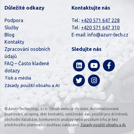
Důležité odkazy
Kontaktujte nás
Podpora
Tel.:
+420 571 647 228
Služby
Tel.:
+420 571 647 310
Blog
E-mail:
info@azurr-tech.cz
Kontakty
Sledujte nás
Zpracování osobních
údajů
FAQ – Často kladené
dotazy
Tisk a média
Zásady použití obsahu a AI
© Azurr-Technology, s.r.o. Obsah webu je chráněn. Automatizované
kopírování, scraping, sběr kontaktů, vytěžování dat, použití pro AI trénink,
obchodní databáze, konkurenční analýzy nebo průzkum trhu je bez
předchozího písemného souhlasu zakázáno.
Zásady použití obsahu a AI.