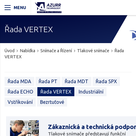
Řada VERTEX
Úvod
Nabídka
Snímače a Řízení
Tlakové snímače
Řada
VERTEX
Řada MDA
Řada PT
Řada MDT
Řada SPX
Řada ECHO
Řada VERTEX
Industriální
Vstřikování
Bezrtuťové
Zákaznická a technická podpo
Tlakové snímače představují funkční