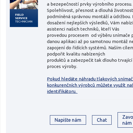
a bezepečností prvky výrobního procesu.
Spolehlivost, přesnost a dlouhá životnost
podmíněná správnou montáží a údržbou. 
dosažení nejlepších výsledků, Vám nabí
asistenci našich techniků, kteří Vás
provedou procesem od výběru snímače 
danou aplikaci až po samotnou montáž n
zapojení do řídících systémů. Naším cíle
podpořit kvalitu nabízených
produktů a zabezpečit tak dlouho trvající 
proces výroby.
Pokud hledáte náhradu tlakových sníma
konkurenčních výrobců můžete využít na
identifikátoru.
Zavo
Napište nám
Chat
nám