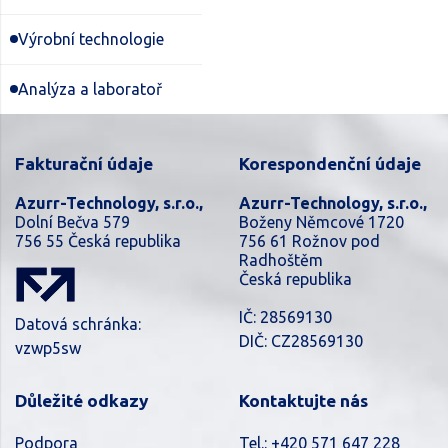
Výrobní technologie
Analýza a laboratoř
Fakturační údaje
Korespondenční údaje
Azurr-Technology, s.r.o.,
Azurr-Technology, s.r.o.,
Dolní Bečva 579
Boženy Němcové 1720
756 55 Česká republika
756 61 Rožnov pod
Radhoštěm
Česká republika
IČ: 28569130
Datová schránka:
DIČ: CZ28569130
vzwp5sw
Důležité odkazy
Kontaktujte nás
Podpora
Tel.:
+420 571 647 228