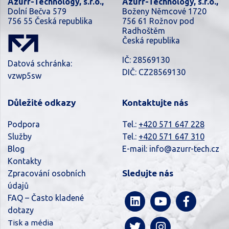
Azurr-Technology, s.r.o.,
Azurr-Technology, s.r.o.,
Dolní Bečva 579
Boženy Němcové 1720
756 55 Česká republika
756 61 Rožnov pod
Radhoštěm
Česká republika
IČ: 28569130
Datová schránka:
DIČ: CZ28569130
vzwp5sw
Důležité odkazy
Kontaktujte nás
Podpora
Tel.:
+420 571 647 228
Služby
Tel.:
+420 571 647 310
Blog
E-mail:
info@azurr-tech.cz
Kontakty
Sledujte nás
Zpracování osobních
údajů
FAQ – Často kladené
dotazy
Tisk a média