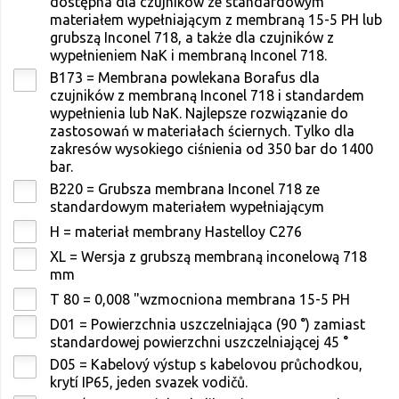
dostępna dla czujników ze standardowym
materiałem wypełniającym z membraną 15-5 PH lub
grubszą Inconel 718, a także dla czujników z
wypełnieniem NaK i membraną Inconel 718.
B173 = Membrana powlekana Borafus dla
czujników z membraną Inconel 718 i standardem
wypełnienia lub NaK. Najlepsze rozwiązanie do
zastosowań w materiałach ściernych. Tylko dla
zakresów wysokiego ciśnienia od 350 bar do 1400
bar.
B220 = Grubsza membrana Inconel 718 ze
standardowym materiałem wypełniającym
H = materiał membrany Hastelloy C276
XL = Wersja z grubszą membraną inconelową 718
mm
T 80 = 0,008 "wzmocniona membrana 15-5 PH
D01 = Powierzchnia uszczelniająca (90 °) zamiast
standardowej powierzchni uszczelniającej 45 °
D05 = Kabelový výstup s kabelovou průchodkou,
krytí IP65, jeden svazek vodičů.