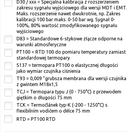
D30 / xxx = Specjalna kalibracja z rozszerzeniem
zakresu sygnału wyjściowego dla wersji MDT i EMT.
Maks. rozszerzenie nawet dwukrotnie, np. Zakres
kalibracji 100 bar maks. 0-50 bar wg. Sygnał 0-
100%, 80% wartość zmodyfikowanego sygnału
wyjściowego
D83 = Standardowe 6-stykowe złącze odporne na
warunki atmosferyczne
PT100 = RTD 100 do pomiaru temperatury zamiast
standardowej termopary
S137 = termopara PT100 o elastycznej długości
jako wymiar czujnika ciśnienia
T93 = 0,009 ”grubsza membrana dla wersji czujnika
z gwintem M18x1,5
TCJ = Termopara typu J (0 - 750°C) z przewodem
giętkim o długości 75 mm
TCK = Termočlánek typ-K (-200 - 1250°C) s
flexibilním vodičem o délce 75 mm
RTD = PT100 RTD