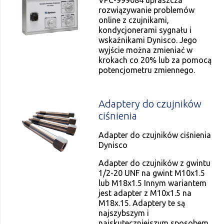
VPC-999084 upraszcza
rozwiązywanie problemów
online z czujnikami,
kondycjonerami sygnału i
wskaźnikami Dynisco. Jego
wyjście można zmieniać w
krokach co 20% lub za pomocą
potencjometru zmiennego.
Adaptery do czujników
ciśnienia
Adapter do czujników ciśnienia
Dynisco
Adapter do czujników z gwintu
1/2-20 UNF na gwint M10x1.5
lub M18x1.5 Innym wariantem
jest adapter z M10x1.5 na
M18x.15. Adaptery te są
najszybszym i
najskuteczniejszym sposobem