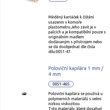
Měděný kartáček k čištění
usazenin v komoře
plastometru.Jeho závit je v
palcích a je kompatibilní pouze s
originálním madlem
dodávaným s přístrojem nebo
se dá doobjednat dle čísla
dílu:0051-47.
Poloviční kapilára 1 mm /
4 mm
0051-46S
Poloviční kapilára se používá u
polymerních materiálů s velmi
nízkou viskozitou.
Tyto materiály, které dosahují