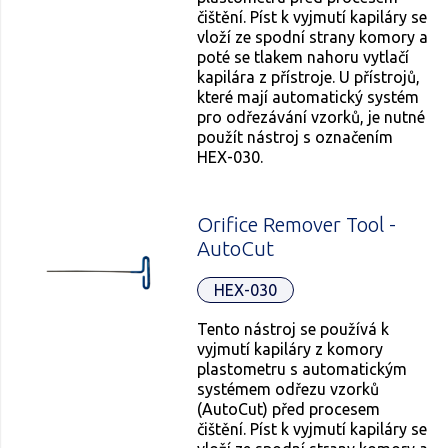
čištění. Píst k vyjmutí kapiláry se
vloží ze spodní strany komory a
poté se tlakem nahoru vytlačí
kapilára z přístroje. U přístrojů,
které mají automatický systém
pro odřezávání vzorků, je nutné
použít nástroj s označením
HEX-030.
Orifice Remover Tool -
AutoCut
HEX-030
Tento nástroj se používá k
vyjmutí kapiláry z komory
plastometru s automatickým
systémem odřezu vzorků
(AutoCut) před procesem
čištění. Píst k vyjmutí kapiláry se