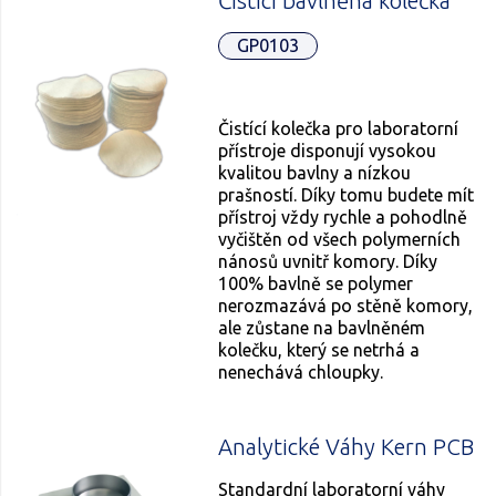
Čistící bavlněná kolečka
GP0103
Čistící kolečka pro laboratorní
přístroje disponují vysokou
kvalitou bavlny a nízkou
prašností. Díky tomu budete mít
přístroj vždy rychle a pohodlně
vyčištěn od všech polymerních
nánosů uvnitř komory. Díky
100% bavlně se polymer
nerozmazává po stěně komory,
ale zůstane na bavlněném
kolečku, který se netrhá a
nenechává chloupky.
Analytické Váhy Kern PCB
Standardní laboratorní váhy