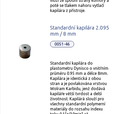
vloží ze spodní strany komory a
poté se tlakem nahoru vytlačí
kapilára z přístroje.
Standardní kapilára 2.095
mm / 8 mm
0051-46
Standardní kapilára do
plastometru Dynisco o vnitřním
průměru 0.95 mm a délce 8mm.
Kapilára je identická z obou
stran a je povlakována vrstvou
Wolram Karbidu, jenž dodává
kapiláře větší tvrdost a delší
životnost. Kapilárá slouží pro
všechny standardní polymerní
materiály do rozsahu indexu
toku 0.1[g/10min] až