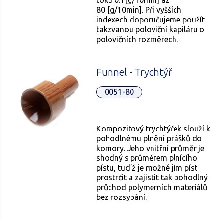
80 [g/10min]. Při vyšších
indexech doporučujeme použít
takzvanou poloviční kapiláru o
polovičních rozměrech.
Funnel - Trychtýř
0051-80
Kompozitový trychtýřek slouží k
pohodlnému plnění prášků do
komory. Jeho vnitřní průměr je
shodný s průměrem plnícího
pístu, tudíž je možné jím píst
prostrčit a zajistit tak pohodlný
průchod polymerních materiálů
bez rozsypání.