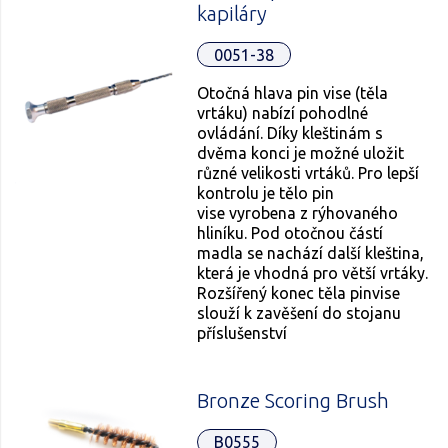
kapiláry
0051-38
Otočná hlava pin vise (těla
vrtáku) nabízí pohodlné
ovládání. Díky kleštinám s
dvěma konci je možné uložit
různé velikosti vrtáků. Pro lepší
kontrolu je tělo pin
vise vyrobena z rýhovaného
hliníku. Pod otočnou částí
madla se nachází další kleština,
která je vhodná pro větší vrtáky.
Rozšířený konec těla pinvise
slouží k zavěšení do stojanu
příslušenství
Bronze Scoring Brush
B0555