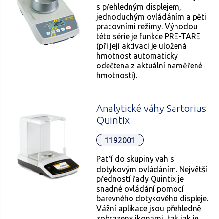
s přehledným displejem,
jednoduchým ovládáním a pěti
pracovními režimy. Výhodou
této série je funkce PRE-TARE
(při její aktivaci je uložená
hmotnost automaticky
odečtena z aktuální naměřené
hmotnosti).
Analytické váhy Sartorius
Quintix
1192001
Patří do skupiny vah s
dotykovým ovládáním. Největší
předností řady Quintix je
snadné ovládání pomocí
barevného dotykového displeje.
Vážní aplikace jsou přehledně
zobrazeny ikonami, tak jak je