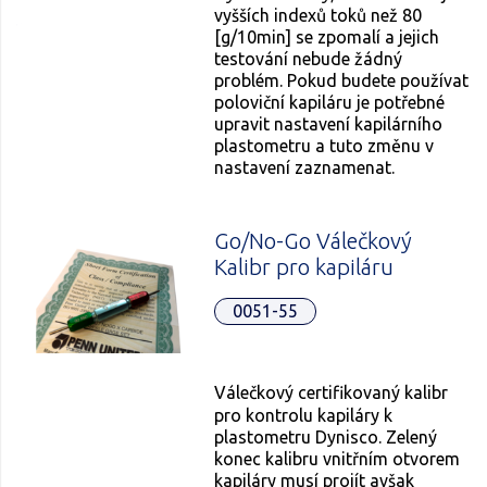
vyšších indexů toků než 80
[g/10min] se zpomalí a jejich
testování nebude žádný
problém. Pokud budete používat
poloviční kapiláru je potřebné
upravit nastavení kapilárního
plastometru a tuto změnu v
nastavení zaznamenat.
Go/No-Go Válečkový
Kalibr pro kapiláru
0051-55
Válečkový certifikovaný kalibr
pro kontrolu kapiláry k
plastometru Dynisco. Zelený
konec kalibru vnitřním otvorem
kapiláry musí projít avšak