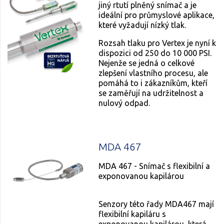
jiný rtutí plněný snímač a je
ideální pro průmyslové aplikace,
které vyžadují nízký tlak.
Rozsah tlaku pro Vertex je nyní k
dispozici od 250 do 10 000 PSI.
Nejenže se jedná o celkové
zlepšení vlastního procesu, ale
pomáhá to i zákazníkům, kteří
se zaměřují na udržitelnost a
nulový odpad.
MDA 467
MDA 467 - Snímač s flexibilní a
exponovanou kapilárou
Senzory této řady MDA467 mají
flexibilní kapiláru s
exponovanou kapilárou, která