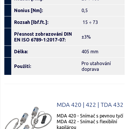
Nonius [Nm]:
0,5
Rozsah [lbf.ft.]:
15 ÷ 73
Přesnost zobrazování DIN
±3%
EN ISO 6789-1:2017-07:
Délka:
405 mm
Pro utahování
Použití:
doprava
MDA 420 | 422 | TDA 432
MDA 420 - Snímač s pevnou tyčí
MDA 422 - Snímač s flexibilní
kapilárou