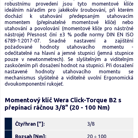
robustnímu provedení jsou tyto momentové klíče
ideálním nářadím pro jakékoliv šroubování, při kterém
dochází k utahování předepsaným utahovacím
momentem (přepínatelné momentové klíče) nebo
utahování a povolování (momentové klíče pro nástrčné
nástroje) Přesnost činí ±3 % podle normy DIN EN ISO
6789-1:2017-07. Snadné nastavení a zajištění
požadované hodnoty utahovacího momentu -
odečitatelné na hlavní a jemné stupnici (jemná stupnice
pouze v newtonmetrech). Se slyšitelným a viditelným
zaskočením při dosažení hodnot na stupnici. Při dosažení
nastavené hodnoty utahovacího momentu se
mechanismus slyšitelně a viditelně uvolní Ergonomická
dvoukomponentní rukojeť.
Momentový klíč Wera Click-Torque B2
s
přepínací ráčnou 3/8" (20 - 100 Nm)
Čtyřhran ["]:
3/8
Rozsah [Nm]:
20 ÷ 100