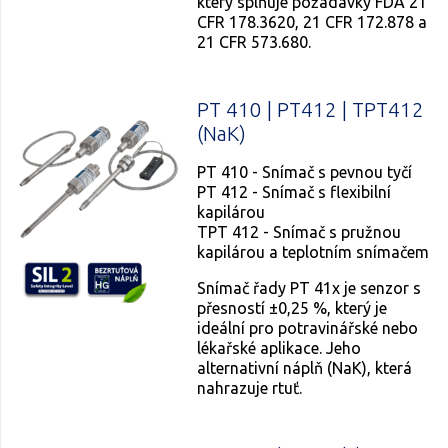
který splňuje požadavky FDA 21
CFR 178.3620, 21 CFR 172.878 a
21 CFR 573.680.
PT 410 | PT412 | TPT412
(NaK)
PT 410 - Snímač s pevnou tyčí
PT 412 - Snímač s flexibilní
kapilárou
TPT 412 - Snímač s pružnou
kapilárou a teplotním snímačem
Snímač řady PT 41x je senzor s
přesností ±0,25 %, který je
ideální pro potravinářské nebo
lékařské aplikace. Jeho
alternativní náplň (NaK), která
nahrazuje rtuť.