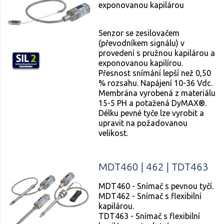
exponovanou kapilárou
Senzor se zesilovačem
(převodníkem signálu) v
provedení s pružnou kapilárou a
exponovanou kapilírou.
Přesnost snímání lepší než 0,50
% rozsahu. Napájení 10-36 Vdc.
Membrána vyrobená z materiálu
15-5 PH a potažená DyMAX®.
Délku pevné tyče lze vyrobit a
upravit na požadovanou
velikost.
MDT460 | 462 | TDT463
MDT460 - Snímač s pevnou tyčí.
MDT462 - Snímač s flexibilní
kapilárou.
TDT463 - Snímač s flexibilní