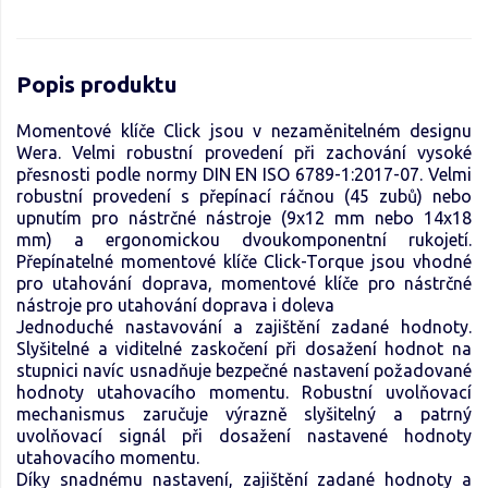
Popis produktu
Momentové klíče Click jsou v nezaměnitelném designu
Wera. Velmi robustní provedení při zachování vysoké
přesnosti podle normy DIN EN ISO 6789-1:2017-07. Velmi
robustní provedení s přepínací ráčnou (45 zubů) nebo
upnutím pro nástrčné nástroje (9x12 mm nebo 14x18
mm) a ergonomickou dvoukomponentní rukojetí.
Přepínatelné momentové klíče Click-Torque jsou vhodné
pro utahování doprava, momentové klíče pro nástrčné
nástroje pro utahování doprava i doleva
Jednoduché nastavování a zajištění zadané hodnoty.
Slyšitelné a viditelné zaskočení při dosažení hodnot na
stupnici navíc usnadňuje bezpečné nastavení požadované
hodnoty utahovacího momentu. Robustní uvolňovací
mechanismus zaručuje výrazně slyšitelný a patrný
uvolňovací signál při dosažení nastavené hodnoty
utahovacího momentu.
Díky snadnému nastavení, zajištění zadané hodnoty a