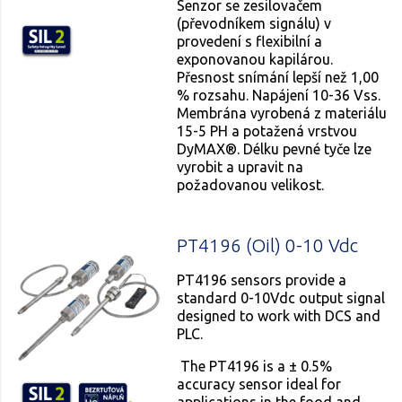
Senzor se zesilovačem
(převodníkem signálu) v
provedení s flexibilní a
exponovanou kapilárou.
Přesnost snímání lepší než 1,00
% rozsahu. Napájení 10-36 Vss.
Membrána vyrobená z materiálu
15-5 PH a potažená vrstvou
DyMAX®. Délku pevné tyče lze
vyrobit a upravit na
požadovanou velikost.
PT4196 (Oil) 0-10 Vdc
PT4196 sensors provide a
standard 0-10Vdc output signal
designed to work with DCS and
PLC.
The PT4196 is a ± 0.5%
accuracy sensor ideal for
applications in the food and