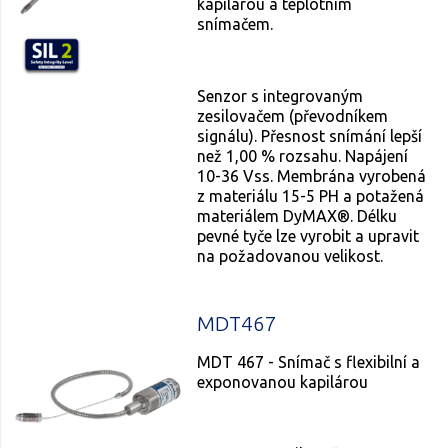
kapilárou a teplotním
snímačem.
Senzor s integrovaným
zesilovačem (převodníkem
signálu). Přesnost snímání lepší
než 1,00 % rozsahu. Napájení
10-36 Vss. Membrána vyrobená
z materiálu 15-5 PH a potažená
materiálem DyMAX®. Délku
pevné tyče lze vyrobit a upravit
na požadovanou velikost.
MDT467
MDT 467 - Snímač s flexibilní a
exponovanou kapilárou