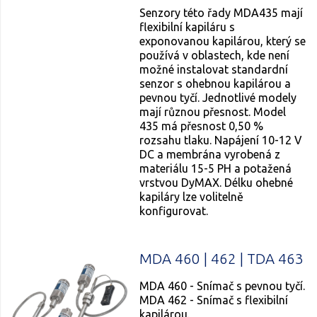
Senzory této řady MDA435 mají
flexibilní kapiláru s
exponovanou kapilárou, který se
používá v oblastech, kde není
možné instalovat standardní
senzor s ohebnou kapilárou a
pevnou tyčí. Jednotlivé modely
mají různou přesnost. Model
435 má přesnost 0,50 %
rozsahu tlaku. Napájení 10-12 V
DC a membrána vyrobená z
materiálu 15-5 PH a potažená
vrstvou DyMAX. Délku ohebné
kapiláry lze volitelně
konfigurovat.
MDA 460 | 462 | TDA 463
MDA 460 - Snímač s pevnou tyčí.
MDA 462 - Snímač s flexibilní
kapilárou.