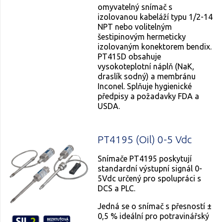
omyvatelný snímač s
izolovanou kabeláží typu 1/2-14
NPT nebo volitelným
šestipinovým hermeticky
izolovaným konektorem bendix.
PT415D obsahuje
vysokoteplotní náplň (NaK,
draslík sodný) a membránu
Inconel. Splňuje hygienické
předpisy a požadavky FDA a
USDA.
PT4195 (Oil) 0-5 Vdc
Snímače PT4195 poskytují
standardní výstupní signál 0-
5Vdc určený pro spolupráci s
DCS a PLC.
Jedná se o snímač s přesností ±
0,5 % ideální pro potravinářský