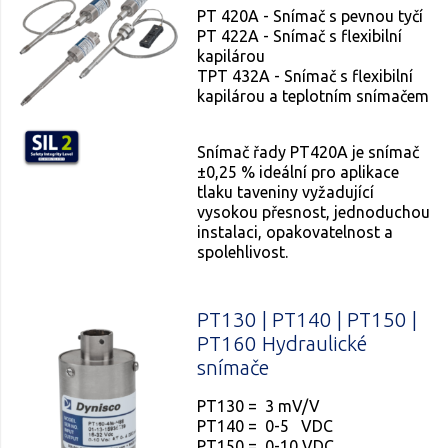
PT 420A - Snímač s pevnou tyčí
PT 422A - Snímač s flexibilní
kapilárou
TPT 432A - Snímač s flexibilní
kapilárou a teplotním snímačem
Snímač řady PT420A je snímač
±0,25 % ideální pro aplikace
tlaku taveniny vyžadující
vysokou přesnost, jednoduchou
instalaci, opakovatelnost a
spolehlivost.
PT130 | PT140 | PT150 |
PT160 Hydraulické
snímače
PT130 = 3 mV/V
PT140 = 0-5 VDC
PT150 = 0-10 VDC