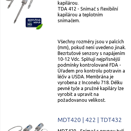
kapilárou.
TDA 412 - Snímač s flexibilní
kapilárou a teplotním
snímačem.
Všechny rozměry jsou v palcích
(mm), pokud není uvedeno jinak.
Bezrtuťové senzory s napájením
10-12 Vdc. Splňují nejpřísnější
podmínky kontrolované FDA -
Úřadem pro kontrolu potravin a
léčiv a USDA. Membrána je
vyrobena z Inconelu 718. Délku
pevné tyče a pružné kapiláry lze
vyrobit a upravit na
požadovanou velikost.
MDT420 | 422 | TDT432
MDT420 - Snímač s pevnou tyčí.