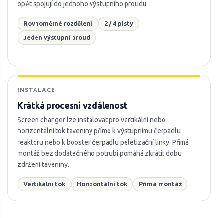
opět spojují do jednoho výstupního proudu.
Rovnoměrné rozdělení
2 / 4 písty
Jeden výstupní proud
INSTALACE
Krátká procesní vzdálenost
Screen changer lze instalovat pro vertikální nebo
horizontální tok taveniny přímo k výstupnímu čerpadlu
reaktoru nebo k booster čerpadlu peletizační linky. Přímá
montáž bez dodatečného potrubí pomáhá zkrátit dobu
zdržení taveniny.
Vertikální tok
Horizontální tok
Přímá montáž