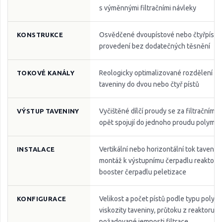
s výměnnými filtračními návleky
Osvědčené dvoupístové nebo čtyřpísto
KONSTRUKCE
provedení bez dodatečných těsnění
Reologicky optimalizované rozdělení p
TOKOVÉ KANÁLY
taveniny do dvou nebo čtyř pístů
Vyčištěné dílčí proudy se za filtračními
VÝSTUP TAVENINY
opět spojují do jednoho proudu polymer
Vertikální nebo horizontální tok taveniny
INSTALACE
montáž k výstupnímu čerpadlu reaktoru
booster čerpadlu peletizace
Velikost a počet pístů podle typu polym
KONFIGURACE
viskozity taveniny, průtoku z reaktoru a
požadované jemnosti filtrace