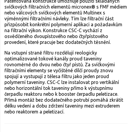
Patentovaná konstrukce umožňuje použití skládaných
svíčkových filtračních elementů micronex® s FMF médiem
nebo válcových svíčkových elementů Multinex s
výměnnými filtračními návleky. Tím lze filtrační část
přizpůsobit konkrétní polymerní aplikaci a požadavkům
na filtrační výkon. Konstrukce CSC-C vychází z
osvědčeného dvoupístového nebo čtyřpístového
provedení, které pracuje bez dodatečných těsnění.
Na vstupní straně filtru rozdělují reologicky
optimalizované tokové kanály proud taveniny
rovnoměrně do dvou nebo čtyř pístů. Za svíčkovými
filtračními elementy se vyčištěné dílčí proudy znovu
spojují a vystupují z tělesa filtru jako jeden proud
polymerní taveniny. CSC-C lze instalovat pro vertikální
nebo horizontální tok taveniny přímo k výstupnímu
čerpadlu reaktoru nebo k booster čerpadlu peletizace.
Přímá montáž bez dodatečného potrubí pomáhá zkrátit
délku vedení a dobu zdržení taveniny mezi extruderem
nebo reaktorem a peletizací.