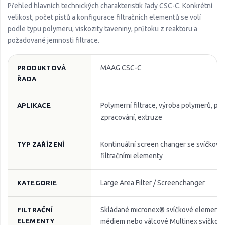
Přehled hlavních technických charakteristik řady CSC-C. Konkrétní
velikost, počet pístů a konfigurace filtračních elementů se volí
podle typu polymeru, viskozity taveniny, průtoku z reaktoru a
požadované jemnosti filtrace.
MAAG CSC-C
PRODUKTOVÁ
ŘADA
Polymerní filtrace, výroba polymerů, po
APLIKACE
zpracování, extruze
Kontinuální screen changer se svíčkový
TYP ZAŘÍZENÍ
filtračními elementy
Large Area Filter / Screenchanger
KATEGORIE
Skládané micronex® svíčkové elementy
FILTRAČNÍ
ELEMENTY
médiem nebo válcové Multinex svíčkov