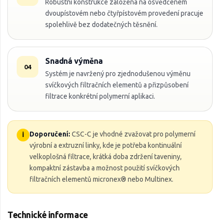
Robustní konstrukce založená na osvědčeném
dvoupístovém nebo čtyřpístovém provedení pracuje
spolehlivě bez dodatečných těsnění.
Snadná výměna
04
Systém je navržený pro zjednodušenou výměnu
svíčkových filtračních elementů a přizpůsobení
filtrace konkrétní polymerní aplikaci.
Doporučení:
CSC-C je vhodné zvažovat pro polymerní
i
výrobní a extruzní linky, kde je potřeba kontinuální
velkoplošná filtrace, krátká doba zdržení taveniny,
kompaktní zástavba a možnost použití svíčkových
filtračních elementů micronex® nebo Multinex.
Technické informace