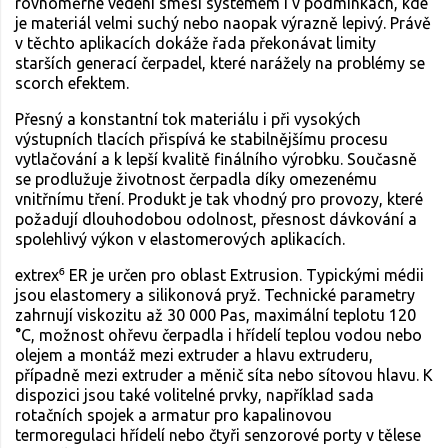
rovnoměrné vedení směsi systémem i v podmínkách, kde
je materiál velmi suchý nebo naopak výrazně lepivý. Právě
v těchto aplikacích dokáže řada překonávat limity
starších generací čerpadel, které narážely na problémy se
scorch efektem.
Přesný a konstantní tok materiálu i při vysokých
výstupních tlacích přispívá ke stabilnějšímu procesu
vytlačování a k lepší kvalitě finálního výrobku. Současně
se prodlužuje životnost čerpadla díky omezenému
vnitřnímu tření. Produkt je tak vhodný pro provozy, které
požadují dlouhodobou odolnost, přesnost dávkování a
spolehlivý výkon v elastomerových aplikacích.
extrex⁶ ER je určen pro oblast Extrusion. Typickými médii
jsou elastomery a silikonová pryž. Technické parametry
zahrnují viskozitu až 30 000 Pas, maximální teplotu 120
°C, možnost ohřevu čerpadla i hřídelí teplou vodou nebo
olejem a montáž mezi extruder a hlavu extruderu,
případně mezi extruder a měnič síta nebo sítovou hlavu. K
dispozici jsou také volitelné prvky, například sada
rotačních spojek a armatur pro kapalinovou
termoregulaci hřídelí nebo čtyři senzorové porty v tělese