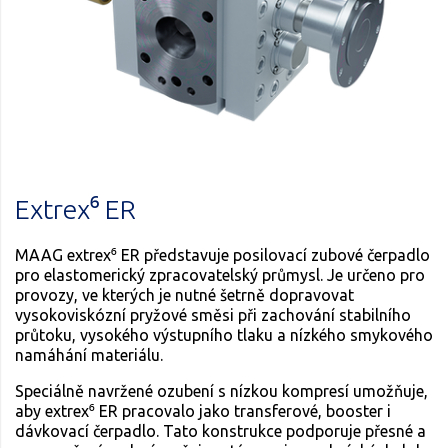
Extrex⁶ ER
MAAG extrex⁶ ER představuje posilovací zubové čerpadlo
pro elastomerický zpracovatelský průmysl. Je určeno pro
provozy, ve kterých je nutné šetrně dopravovat
vysokoviskózní pryžové směsi při zachování stabilního
průtoku, vysokého výstupního tlaku a nízkého smykového
namáhání materiálu.
Speciálně navržené ozubení s nízkou kompresí umožňuje,
aby extrex⁶ ER pracovalo jako transferové, booster i
dávkovací čerpadlo. Tato konstrukce podporuje přesné a