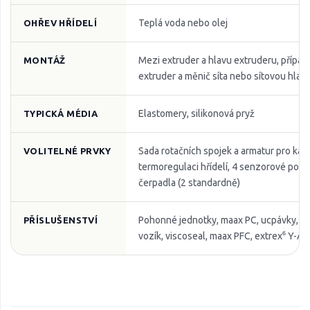
Teplá voda nebo olej
OHŘEV HŘÍDELÍ
Mezi extruder a hlavu extruderu, přípa
MONTÁŽ
extruder a měnič síta nebo sítovou hlav
Elastomery, silikonová pryž
TYPICKÁ MÉDIA
Sada rotačních spojek a armatur pro kap
VOLITELNÉ PRVKY
termoregulaci hřídelí, 4 senzorové porty
čerpadla (2 standardně)
Pohonné jednotky, maax PC, ucpávky, p
PŘÍSLUŠENSTVÍ
vozík, viscoseal, maax PFC, extrex⁶ Y-Ad