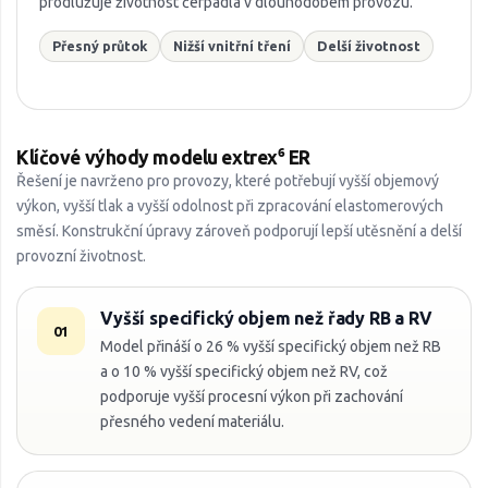
prodlužuje životnost čerpadla v dlouhodobém provozu.
Přesný průtok
Nižší vnitřní tření
Delší životnost
Klíčové výhody modelu extrex⁶ ER
Řešení je navrženo pro provozy, které potřebují vyšší objemový
výkon, vyšší tlak a vyšší odolnost při zpracování elastomerových
směsí. Konstrukční úpravy zároveň podporují lepší utěsnění a delší
provozní životnost.
Vyšší specifický objem než řady RB a RV
01
Model přináší o 26 % vyšší specifický objem než RB
a o 10 % vyšší specifický objem než RV, což
podporuje vyšší procesní výkon při zachování
přesného vedení materiálu.