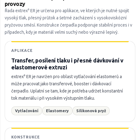
provozy
Řada extrex⁶ ER je určena pro aplikace, ve kterých je nutné spojit
vysoký tlak, přesný průtok a šetrné zacházení s vysokoviskózní
pryžovou směsí. Konstrukce čerpadla podporuje stabilní proces i v
případech, kdy je materiál velmi suchý nebo výrazně lepivý.
APLIKACE
Transfer, posílení tlaku i přesné dávkování v
elastomerové extruzi
extrex⁶ ER je navržen pro oblast vytlačování elastomerů a
může pracovat jako transferové, booster i dávkovací
čerpadlo. Uplatní se tam, kde je potřeba udržet konstantní
tok materiálu i při vysokém výstupním tlaku.
Vytlačování
Elastomery
Silikonová pryž
KONSTRUKCE