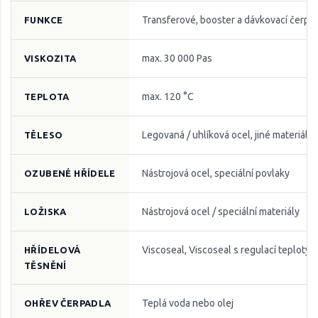
Transferové, booster a dávkovací čerpa
FUNKCE
max. 30 000 Pas
VISKOZITA
max. 120 °C
TEPLOTA
Legovaná / uhlíková ocel, jiné materiály
TĚLESO
Nástrojová ocel, speciální povlaky
OZUBENÉ HŘÍDELE
Nástrojová ocel / speciální materiály
LOŽISKA
Viscoseal, Viscoseal s regulací teploty
HŘÍDELOVÁ
TĚSNĚNÍ
Teplá voda nebo olej
OHŘEV ČERPADLA