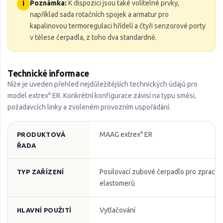
Poznámka:
K dispozici jsou také volitelné prvky,
i
například sada rotačních spojek a armatur pro
kapalinovou termoregulaci hřídelí a čtyři senzorové porty
v tělese čerpadla, z toho dva standardně.
Technické informace
Níže je uveden přehled nejdůležitějších technických údajů pro
model extrex⁶ ER. Konkrétní konfigurace závisí na typu směsi,
požadavcích linky a zvoleném provozním uspořádání.
MAAG extrex⁶ ER
PRODUKTOVÁ
ŘADA
Posilovací zubové čerpadlo pro zpracov
TYP ZAŘÍZENÍ
elastomerů
Vytlačování
HLAVNÍ POUŽITÍ