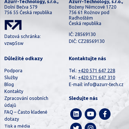
Azurr-Technology, s.r.o.,
Azurr-Technology, s.r.o.,
Dolní Bečva 579
Boženy Němcové 1720
756 55 Česká republika
756 61 Rožnov pod
Radhoštěm
Česká republika
IČ: 28569130
Datová schránka:
DIČ: CZ28569130
vzwp5sw
Důležité odkazy
Kontaktujte nás
Podpora
Tel.:
+420 571 647 228
Služby
Tel.:
+420 571 647 310
Blog
E-mail:
info@azurr-tech.cz
Kontakty
Sledujte nás
Zpracování osobních
údajů
FAQ – Často kladené
dotazy
Tisk a média