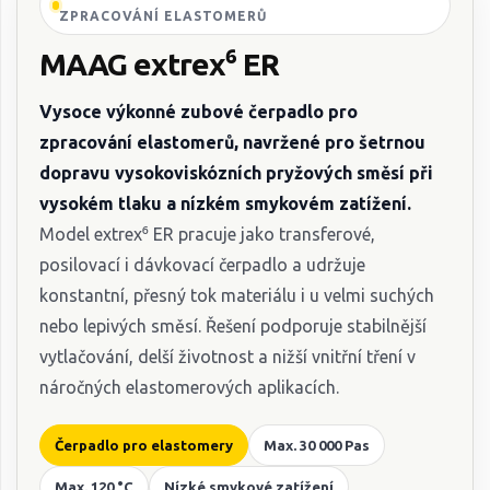
ZPRACOVÁNÍ ELASTOMERŮ
MAAG extrex⁶ ER
Vysoce výkonné zubové čerpadlo pro
zpracování elastomerů, navržené pro šetrnou
dopravu vysokoviskózních pryžových směsí při
vysokém tlaku a nízkém smykovém zatížení.
Model extrex⁶ ER pracuje jako transferové,
posilovací i dávkovací čerpadlo a udržuje
konstantní, přesný tok materiálu i u velmi suchých
nebo lepivých směsí. Řešení podporuje stabilnější
vytlačování, delší životnost a nižší vnitřní tření v
náročných elastomerových aplikacích.
Čerpadlo pro elastomery
Max. 30 000 Pas
Max. 120 °C
Nízké smykové zatížení