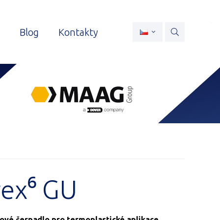
Blog
Kontakty
rex⁶ GU
vé čerpadlo pro termoplastické aplikace