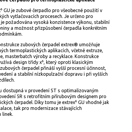
 GU je zubové čerpadlo pro všeobecné použití v
kých vytlačovacích procesech. Je určeno pro
e je požadována vysoká konzistence výkonu, stabilní
niny a možnost přizpůsobení čerpadla konkrétním
odmínkám.
onstrukce zubových čerpadel extrex® umožňuje
ných termoplastických aplikacích, včetně extruze,
 masterbatch výroby a recyklace. Konstrukce
užívá design třídy x⁶, který oproti klasickým
zubových čerpadel přináší vyšší procesní účinnost,
edení a stabilní nízkopulzační dopravu i při vyšších
dílech.
u dostupná v provedení ST s optimalizovaným
ovedení 5R s retrofitním přírubovým designem pro
ických čerpadel. Díky tomu je extrex⁶ GU vhodné jak
talace, tak pro modernizace stávajících
 linek.