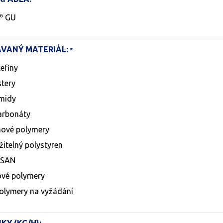
x⁶ GU
VANÝ MATERIÁL:
efiny
stery
midy
arbonáty
nové polymery
žitelný polystyren
 SAN
ové polymery
polymery na vyžádání