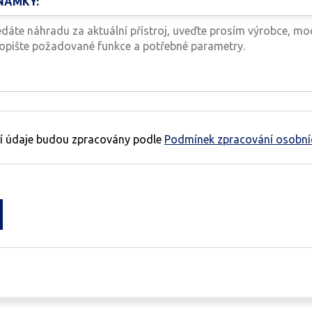
NÁMKY:
í údaje budou zpracovány podle
Podmínek zpracování osobní