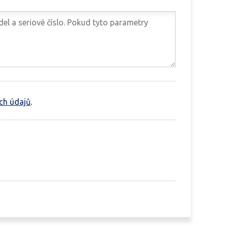
ch údajů
.