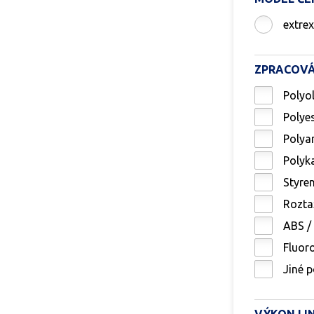
extre
ZPRACOVÁ
Polyol
Polye
Polya
Polyk
Styre
Rozta
ABS /
Fluor
Jiné 