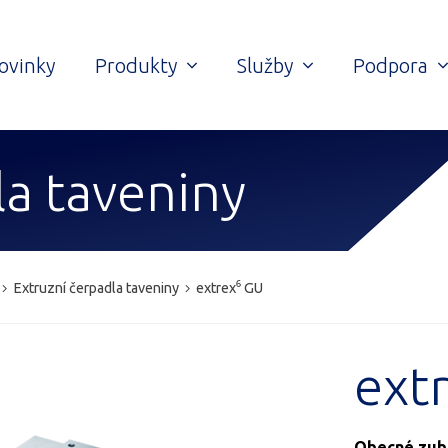
ovinky
Produkty
Služby
Podpora
la taveniny
Extruzní čerpadla taveniny
extrex⁶ GU
ext
Obecné zubo