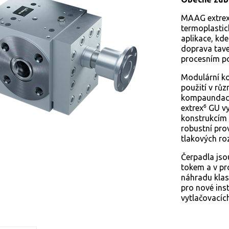
MAAG extrex⁶
termoplastic
aplikace, kd
doprava tave
procesním p
Modulární k
použití v růz
kompaundace,
extrex⁶ GU vy
konstrukcím 
robustní prov
tlakových roz
Čerpadla jso
tokem a v pr
náhradu klas
pro nové ins
vytlačovacích