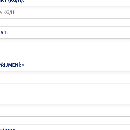
KY (KG/H):
ST:
ŘIJMENÍ: