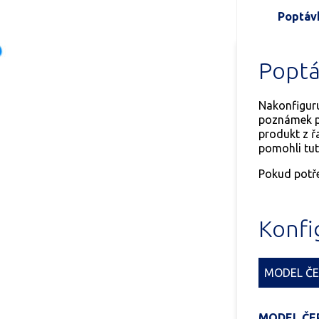
Poptáv
Poptá
Nakonfiguru
poznámek po
produkt z 
pomohli tuto
Pokud potře
Konfi
MODEL ČE
MODEL ČE