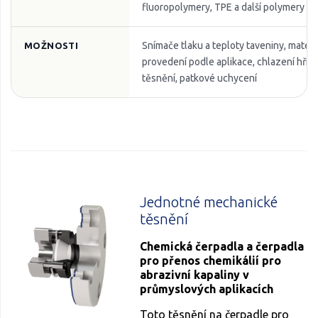
fluoropolymery, TPE a další polymery na
Snímače tlaku a teploty taveniny, materi
MOŽNOSTI
provedení podle aplikace, chlazení hří
těsnění, patkové uchycení
Jednotné mechanické
těsnění
Chemická čerpadla a čerpadla
pro přenos chemikálií pro
abrazivní kapaliny v
průmyslových aplikacích
Toto těsnění na čerpadle pro