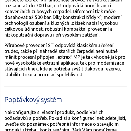
rozsahu až do 700 bar, což odpovídá horní hranici
konvenčních zubových čerpadel. Diferenční tlak může
dosahovat až 500 bar. Díky konstrukci třídy x⁶, moderní
technologii ozubení a kluzných ložisek nabízí vysokou
celkovou účinnost, robustní kompaktní provedení a
nízkopulzační dopravu i při vysokém zatížení.
Přírubové provedení ST odpovídá klasickému řešení
trudex, takže při náhradě starších čerpadel není nutné
měnit procesní připojení. extrex⁶ MP je tak vhodné jak pro
nové vysokotlaké extruzní aplikace, tak pro modernizace
stávajících linek, kde je potřeba zvýšit tlakovou rezervu,
stabilitu toku a procesní spolehlivost.
Poptávkový systém
Nakonfigurujte si vlastní produkt, podle Vašich
požadavků a potřeb. Pokud si s konfigurací nebudete jistí,
uveďte do poznámek potřebné informace o stavajícím
produktu třeba i konkurenčním. Rádi Vám pomůžeme