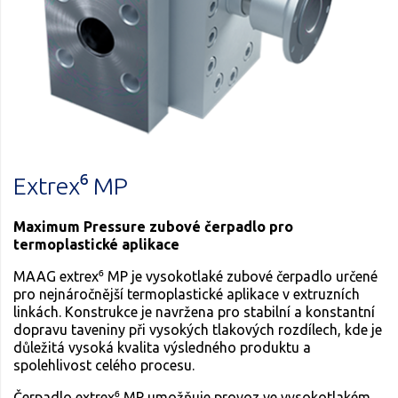
Extrex⁶ MP
Maximum Pressure zubové čerpadlo pro
termoplastické aplikace
MAAG extrex⁶ MP je vysokotlaké zubové čerpadlo určené
pro nejnáročnější termoplastické aplikace v extruzních
linkách. Konstrukce je navržena pro stabilní a konstantní
dopravu taveniny při vysokých tlakových rozdílech, kde je
důležitá vysoká kvalita výsledného produktu a
spolehlivost celého procesu.
Čerpadlo extrex⁶ MP umožňuje provoz ve vysokotlakém