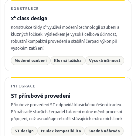
KONSTRUKCE
x⁶ class design
Konstrukce třídy x⁶ využívá moderní technologii ozubení a
kluzných ložisek. Výsledkem je vysoká celková účinnost,
robustní kompaktní provedení a stabilní čerpací výkon při
vysokém zatížení.
Moderní ozubení
Kluzná ložiska
Vysoká účinnost
INTEGRACE
ST přírubové provedení
Přírubové provedení ST odpovídá klasickému řešení trudex.
Při náhradě starších čerpadel tak není nutné měnit procesní
připojení, což usnadňuje retrofit stávajících extruzních linek.
ST design
trudex kompatibilita
Snadná náhrada