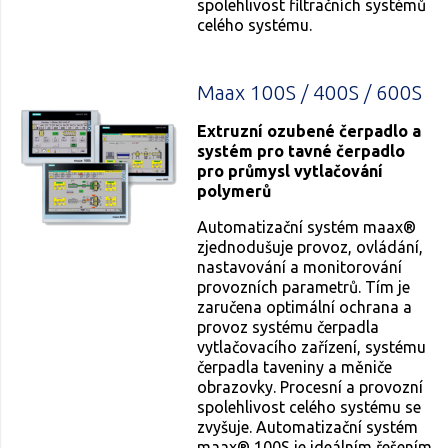
spolehlivost filtračních systémů
celého systému.
Maax 100S / 400S / 600S
Extruzní ozubené čerpadlo a
systém pro tavné čerpadlo
pro průmysl vytlačování
polymerů
Automatizační systém maax®
zjednodušuje provoz, ovládání,
nastavování a monitorování
provozních parametrů. Tím je
zaručena optimální ochrana a
provoz systému čerpadla
vytlačovacího zařízení, systému
čerpadla taveniny a měniče
obrazovky. Procesní a provozní
spolehlivost celého systému se
zvyšuje. Automatizační systém
maax® 100S je ideálním řešením