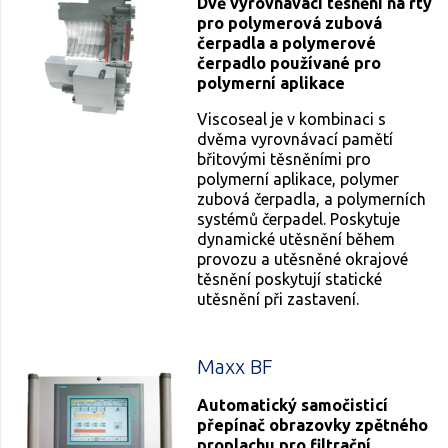
Dvě vyrovnávací těsnění na rty
pro polymerová zubová
čerpadla a polymerové
čerpadlo používané pro
polymerní aplikace
Viscoseal je v kombinaci s
dvěma vyrovnávací pamětí
břitovými těsněními pro
polymerní aplikace, polymer
zubová čerpadla, a polymerních
systémů čerpadel. Poskytuje
dynamické utěsnění během
provozu a utěsněné okrajové
těsnění poskytují statické
utěsnění při zastavení.
Maxx BF
Automatický samočisticí
přepínač obrazovky zpětného
proplachu pro filtrační