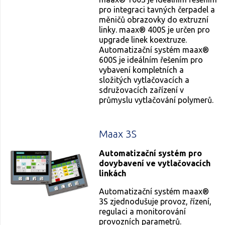
pro integraci tavných čerpadel a
měničů obrazovky do extruzní
linky. maax® 400S je určen pro
upgrade linek koextruze.
Automatizační systém maax®
600S je ideálním řešením pro
vybavení kompletních a
složitých vytlačovacích a
sdružovacích zařízení v
průmyslu vytlačování polymerů.
Maax 3S
Automatizační systém pro
dovybavení ve vytlačovacích
linkách
Automatizační systém maax®
3S zjednodušuje provoz, řízení,
regulaci a monitorování
provozních parametrů.