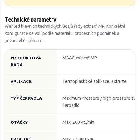
Technické parametry
Přehled hlavních technických údajů řady extrex⁶ MP. Konkrétní
konfigurace se volí podle materiálu, procesních podmínek a
požadavků aplikace.
MAAG extrex⁶ MP
PRODUKTOVÁ
ŘADA
Termoplastické aplikace, extruze
APLIKACE
Maximum Pressure / high-pressure zub
TYP ČERPADLA
čerpadlo
Max. 200 ot./min
OTÁČKY
Max. 12 800 Nm
KROUTICÍ