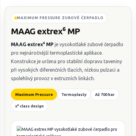
MAXIMUM PRESSURE ZUBOVÉ ČERPADLO
MAAG extrex⁶ MP
MAAG extrex⁶ MP
je vysokotlaké zubové čerpadlo
pro nejnáročnější termoplastické aplikace.
Konstrukce je určena pro stabilní dopravu taveniny
při vysokých diferenčních tlacích, nízkou pulzaci a
spolehlivý provoz v extruzních linkách.
Maximum Pressure
Termoplasty
Až 700 bar
x⁶ class design