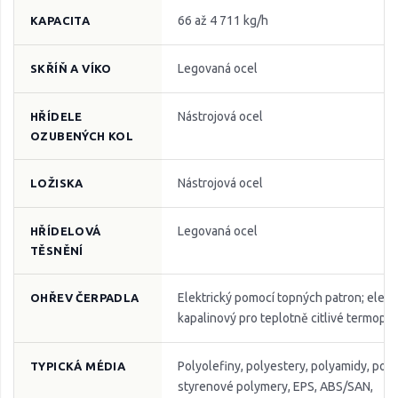
66 až 4 711 kg/h
KAPACITA
Legovaná ocel
SKŘÍŇ A VÍKO
Nástrojová ocel
HŘÍDELE
OZUBENÝCH KOL
Nástrojová ocel
LOŽISKA
Legovaná ocel
HŘÍDELOVÁ
TĚSNĚNÍ
Elektrický pomocí topných patron; elektr
OHŘEV ČERPADLA
kapalinový pro teplotně citlivé termopla
Polyolefiny, polyestery, polyamidy, pol
TYPICKÁ MÉDIA
styrenové polymery, EPS, ABS/SAN,