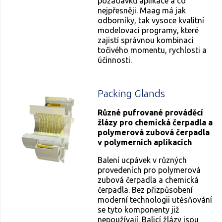
požadavků aplikace a co
nejpřesněji. Maag má jak
odborníky, tak vysoce kvalitní
modelovací programy, které
zajistí správnou kombinaci
točivého momentu, rychlosti a
účinnosti.
Packing Glands
Různé pufrované prováděcí
žlázy pro chemická čerpadla a
polymerová zubová čerpadla
v polymerních aplikacích
Balení ucpávek v různých
provedeních pro polymerová
zubová čerpadla a chemická
čerpadla. Bez přizpůsobení
moderní technologii utěsňování
se tyto komponenty již
nepoužívají. Balicí žlázy jsou